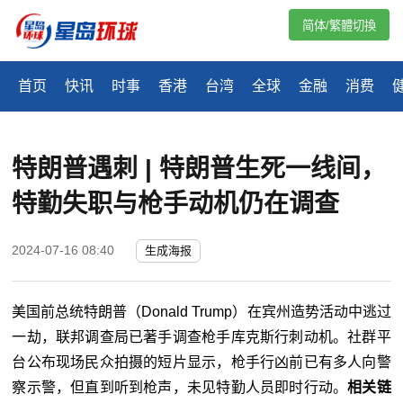
简体/繁體切換
首页
快讯
时事
香港
台湾
全球
金融
消费
特朗普遇刺 | 特朗普生死一线间，
特勤失职与枪手动机仍在调查
2024-07-16 08:40
生成海报
美国前总统特朗普（Donald Trump）在宾州造势活动中逃过
一劫，联邦调查局已著手调查枪手库克斯行刺动机。社群平
台公布现场民众拍摄的短片显示，枪手行凶前已有多人向警
察示警，但直到听到枪声，未见特勤人员即时行动。
相关链