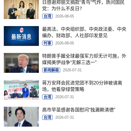
日感谢郑丽文捐款“青鸟”气炸，质问国民
党：为什么不反日？
台湾
2026-08-05
最高法、中央组织部、中央政法委、中央
编办、财政部、人社部印发意见
时事
2026-08-05
特朗普手握全球最强军力却无计可施，外
媒揭美伊战争“无解三选一”
新闻解画
2026-07-31
蒋万安拜会民进党团不到20分钟被请离
场，他看穿绿营策略
台湾
2026-07-31
高市早苗感谢各国慰问“独漏赖清德”
台湾
2026-07-31