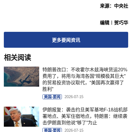
来源：中央社
编辑︱贺巧华
更多
要闻
资讯
相关阅读
特朗普改口：不收霍尔木兹海峡货运20%
费用了，将用与海湾各国“规模极其巨大”
的贸易投资协议取代，“美国再次赢得了
胜利”
美国-要闻
2026-07-15
伊朗报复：袭击约旦美军基地F-18战机部
署地点、美军住宿地点，特朗普：继续袭
击伊朗直到他说“够了”为止
美国-要闻
2026-07-15