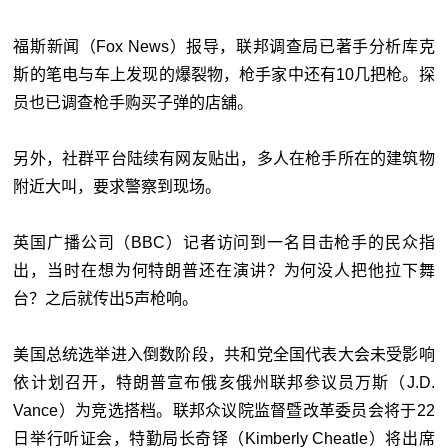
福斯新闻（Fox News）报导，联邦调查局已著手分析库克
斯的笔电与车上发现的爆裂
物，枪手家中还有10几把枪。探
员也已调查枪手购买子弹的店舖。
另外，社群平台陆续有网友贴出，多人在枪手所在的建筑物
附近大叫，要求警察到现场。
英国广播公司（BBC）记者访问到一名目击枪手的民众指
出，当时在想为何特朗普还在演讲？为何没人把他拉下舞
台？之后就传出5声枪响。
美国总统选举进入倒数阶段，共和党全国代表大会未受影响
依计划召开，特朗普宣布俄亥俄州联邦参议员万斯（J.D.
Vance）为竞选搭档。联邦众议院监督暨改革委员会将于22
日举行听证会，特勤局长奇铎（Kimberly Cheatle）将出席