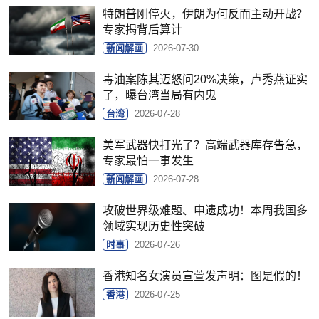
特朗普刚停火，伊朗为何反而主动开战？
专家揭背后算计
新闻解画
2026-07-30
毒油案陈其迈怒问20%决策，卢秀燕证实
了，曝台湾当局有内鬼
台湾
2026-07-28
美军武器快打光了？高端武器库存告急，
专家最怕一事发生
新闻解画
2026-07-28
攻破世界级难题、申遗成功！本周我国多
领域实现历史性突破
时事
2026-07-26
香港知名女演员宣萱发声明：图是假的！
香港
2026-07-25