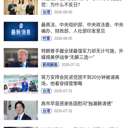
党：为什么不反日？
台湾
2026-08-05
最高法、中央组织部、中央政法委、中央
编办、财政部、人社部印发意见
时事
2026-08-05
特朗普手握全球最强军力却无计可施，外
媒揭美伊战争“无解三选一”
新闻解画
2026-07-31
蒋万安拜会民进党团不到20分钟被请离
场，他看穿绿营策略
台湾
2026-07-31
高市早苗感谢各国慰问“独漏赖清德”
台湾
2026-07-31