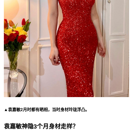
▲袁嘉敏2月时都有晒相，当时身材玲珑浮凸。
袁嘉敏神隐3个月身材走样？