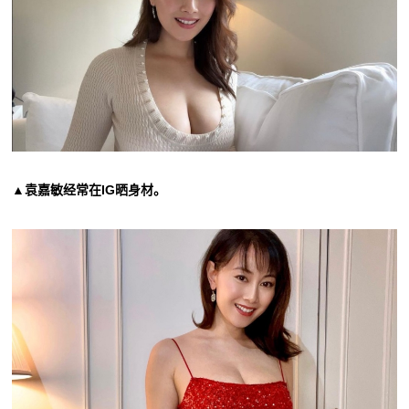
▲袁嘉敏经常在IG晒身材。