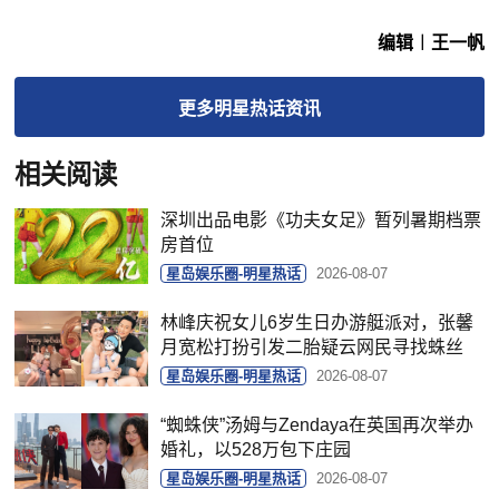
编辑︱王一帆
更多
明星热话
资讯
相关阅读
深圳出品电影《功夫女足》暂列暑期档票
房首位
星岛娱乐圈-明星热话
2026-08-07
林峰庆祝女儿6岁生日办游艇派对，张馨
月宽松打扮引发二胎疑云网民寻找蛛丝
星岛娱乐圈-明星热话
2026-08-07
“蜘蛛侠”汤姆与Zendaya在英国再次举办
婚礼，以528万包下庄园
星岛娱乐圈-明星热话
2026-08-07