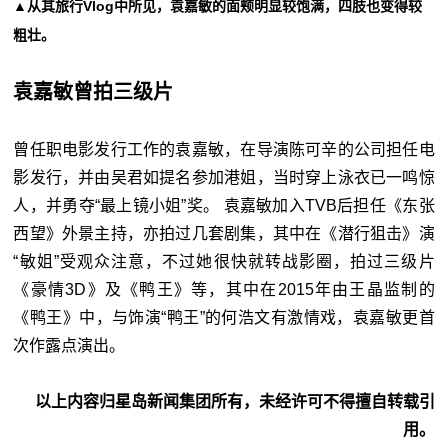
▲从其旅行Vlog中所见，袁嘉敏的面颊明显较饱满，四肢也变得较
粗壮。
袁嘉敏曾拍三级片
曾任职电影发行工作的袁嘉敏，在导演陈可辛的公司担任电
影发行，并由吴君如提名参加港姐，当时穿上泳衣已一鸣惊
人，并勇夺“最上镜小姐”奖。 袁嘉敏加入TVB后担任《东张
西望》外景主持，亦拍过几套剧集，其中在《潜行狙击》演
“敏姐”受观众注意，不过她很快就转战影圈，拍过三级片
《豪情3D》及《鸭王》等，其中在2015年由王晶监制的
《鸭王》中，与饰演“鸭王”的何浩文有激情戏，袁嘉敏更首
次作露点演出。
以上内容归星岛新闻集团所有，未经许可不得擅自转载引
用。