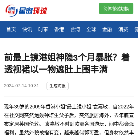
简体/繁體切換
首页
快讯
时事
香港
台湾
全球
金融
消费
前最上镜港姐神隐3个月暴胀？着
透视裙以一物遮肚上围丰满
2024-07-14 10:31
生成海报
现年39岁的2009年香港小姐“最上镜小姐”袁嘉敏，自2022年
在社交网突然炮轰钟培生父子后，突然旅居海外，去年底宣
布定居英国伦敦。 袁嘉敏不时到欧洲各国游玩，间中都会派
福利，虽然外貌被指有变，越来越似郭可盈，但身材依然丰