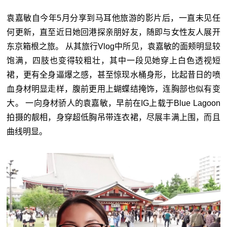
袁嘉敏自今年5月分享到马耳他旅游的影片后，一直未见任
何更新，直至近日她回港探亲朋好友，随即与女性友人展开
东京箱根之旅。 从其旅行Vlog中所见，袁嘉敏的面颊明显较
饱满，四肢也变得较粗壮，其中一段见她穿上白色透视短
裙，更有全身逼爆之感，甚至惊现水桶身形，比起昔日的喷
血身材明显走样，腹前更用上蝴蝶结掩饰，连胸部也似有变
大。 一向身材骄人的袁嘉敏，早前在IG上载于Blue Lagoon
拍摄的靓相，身穿超低胸吊带连衣裙，尽展丰满上围，而且
曲线明显。