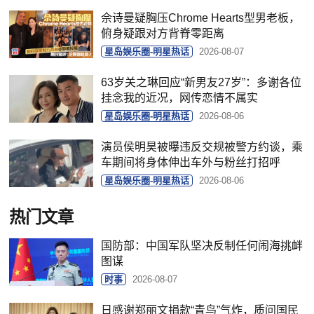
佘诗曼疑胸压Chrome Hearts型男老板，
俯身疑跟对方背脊零距离
星岛娱乐圈-明星热话
2026-08-07
63岁关之琳回应“新男友27岁”：多谢各位
挂念我的近况，网传恋情不属实
星岛娱乐圈-明星热话
2026-08-06
演员侯明昊被曝违反交规被警方约谈，乘
车期间将身体伸出车外与粉丝打招呼
星岛娱乐圈-明星热话
2026-08-06
热门文章
国防部：中国军队坚决反制任何闹海挑衅
图谋
时事
2026-08-07
日感谢郑丽文捐款“青鸟”气炸，质问国民