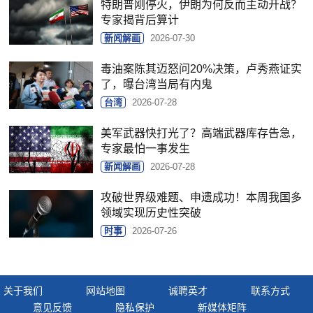
特朗普刚停火，伊朗为何反而主动开战？
专家揭背后算计
新闻解画
2026-07-30
毒油案陈其迈怒问20%决策，卢秀燕证实
了，曝台湾当局有内鬼
台湾
2026-07-28
美军武器快打光了？高端武器库存告急，
专家最怕一事发生
新闻解画
2026-07-28
攻破世界级难题、申遗成功！本周我国多
领域实现历史性突破
时事
2026-07-26
关于我们
网站地图
诚聘英才
联系方式
意见反馈
隐私保护
新媒体矩阵