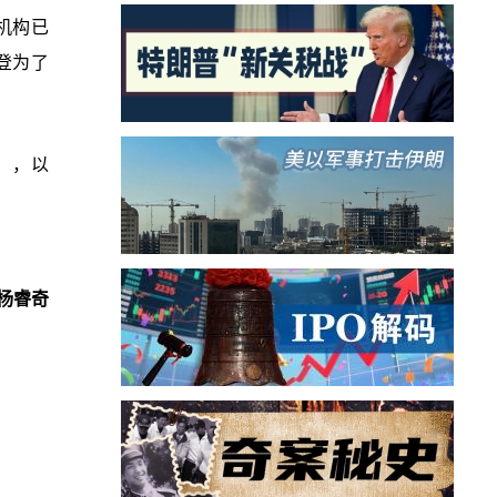
示机构已
登为了
z），以
杨睿奇