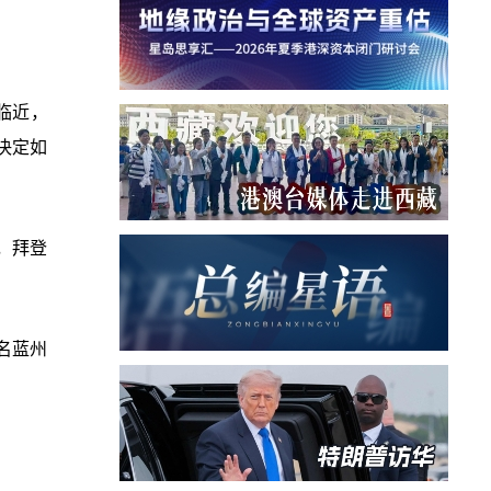
临近，
决定如
，拜登
名蓝州