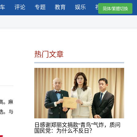
车
评论
专题
教育
娱乐
视频
简体/繁體切換
热门文章
高。麻
选。与
日感谢郑丽文捐款“青鸟”气炸，质问
国民党：为什么不反日？