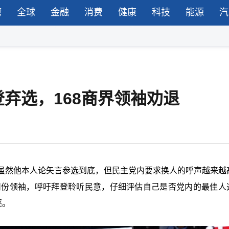
湾
全球
金融
消费
健康
科技
能源
汽
弃选，168商界领袖劝退
虽然他本人论矢言参选到底，但民主党内要求换人的呼声越来越
的蓝色州份领袖，呼吁拜登聆听民意，仔细评估自己是否党内的最佳人
逐。