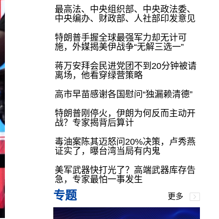
最高法、中央组织部、中央政法委、
中央编办、财政部、人社部印发意见
特朗普手握全球最强军力却无计可
施，外媒揭美伊战争“无解三选一”
蒋万安拜会民进党团不到20分钟被请
离场，他看穿绿营策略
高市早苗感谢各国慰问“独漏赖清德”
特朗普刚停火，伊朗为何反而主动开
战？专家揭背后算计
毒油案陈其迈怒问20%决策，卢秀燕
证实了，曝台湾当局有内鬼
美军武器快打光了？高端武器库存告
急，专家最怕一事发生
专题
更多