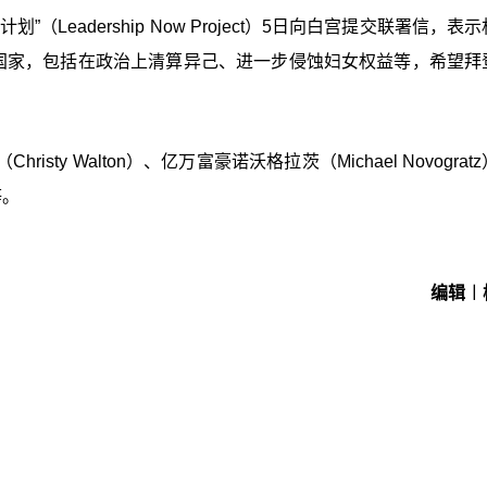
eadership Now Project）5日向白宫提交联署信，表
胁国家，包括在政治上清算异己、进一步侵蚀妇女权益等，希望拜
y Walton）、亿万富豪诺沃格拉茨（Michael Novograt
等。
编辑︱