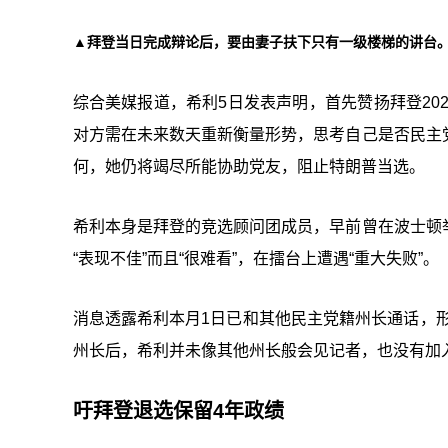
▲拜登当日完成辩论后，要由妻子扶下只有一级楼梯的讲台
综合美媒报道，希利5日发表声明，首先赞扬拜登20
对方需在未来数天重新衡量形势，思考自己是否民主
何，她仍将竭尽所能协助党友，阻止特朗普当选。
希利本身是拜登的竞选顾问团成员，早前曾在波士顿
“表现不佳”而且“很难看”，在擂台上遭遇“重大失败”。
消息透露希利本月1日已和其他民主党籍州长通话，形
州长后，希利并未像其他州长般会见记者，也没有加
吁拜登退选保留4年政绩