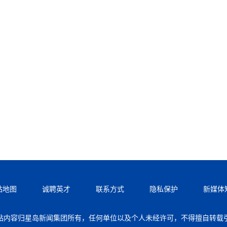
站地图
诚聘英才
联系方式
隐私保护
新媒体
站内容归星岛新闻集团所有，任何单位以及个人未经许可，不得擅自转载