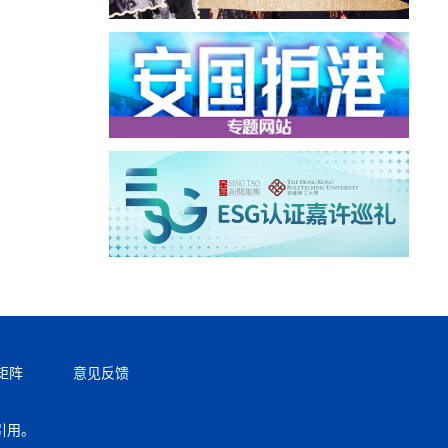
矩阵
意见反馈
引用。
返回顶部