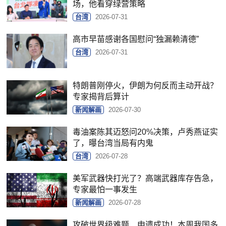
场，他看穿绿营策略
台湾
2026-07-31
高市早苗感谢各国慰问“独漏赖清德”
台湾
2026-07-31
特朗普刚停火，伊朗为何反而主动开战？
专家揭背后算计
新闻解画
2026-07-30
毒油案陈其迈怒问20%决策，卢秀燕证实
了，曝台湾当局有内鬼
台湾
2026-07-28
美军武器快打光了？高端武器库存告急，
专家最怕一事发生
新闻解画
2026-07-28
攻破世界级难题、申遗成功！本周我国多