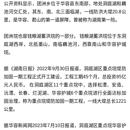
公开资料显示，团洲乡位于华容县东南部，地处洞庭湖和藕
池河交汇处，其东、南、北三面临湖，一线防洪大堤20.8公
里，是华容、君山的第一道屏障，曾被称为湖南第一险。
团洲垸也是钱粮湖蓄洪垸的一部分。 钱粮湖蓄洪垸位于东洞
庭湖西岸，北抵墨山，南临藕池河，西靠南山和华容护城
垸。
据《湖南日报》2022年9月30日报道，洞庭湖区重点垸堤防
加固一期工程正式开工建设，工程工期45个月，总投资85亿
元人民币。 在洞庭湖区11个重点垸中，选择松澧、安造、
沅澧、长春、烂泥湖、华容护城6个重点垸进行全面达标加
固治理，称为重点垸堤防加固一期工程，一线大堤总长1221
公里。
据华容新闻网2023年7月10日报道，洞庭湖区重点垸华容护