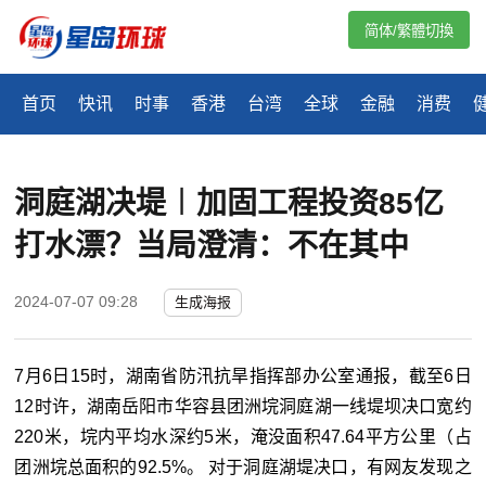
简体/繁體切換
首页
快讯
时事
香港
台湾
全球
金融
消费
洞庭湖决堤︱加固工程投资85亿
打水漂？当局澄清：不在其中
2024-07-07 09:28
生成海报
7月6日15时，湖南省防汛抗旱指挥部办公室通报，截至6日
12时许，湖南岳阳市华容县团洲垸洞庭湖一线堤坝决口宽约
220米，垸内平均水深约5米，淹没面积47.64平方公里（占
团洲垸总面积的92.5%。 对于洞庭湖堤决口，有网友发现之