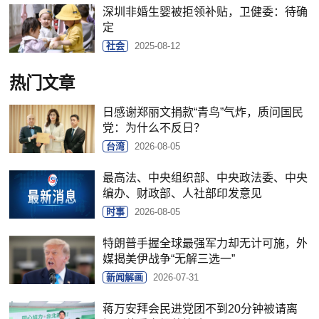
深圳非婚生婴被拒领补贴，卫健委：待确
定
社会
2025-08-12
热门文章
日感谢郑丽文捐款“青鸟”气炸，质问国民
党：为什么不反日？
台湾
2026-08-05
最高法、中央组织部、中央政法委、中央
编办、财政部、人社部印发意见
时事
2026-08-05
特朗普手握全球最强军力却无计可施，外
媒揭美伊战争“无解三选一”
新闻解画
2026-07-31
蒋万安拜会民进党团不到20分钟被请离