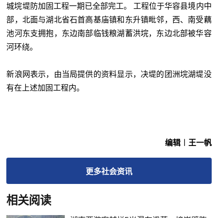
城垸堤防加固工程一期已全部完工。 工程位于华容县境内中
部，北面与湖北省石首高基庙镇和东升镇毗邻，西、南受藕
池河东支拥抱，东边南部临钱粮湖蓄洪垸，东边北部被华容
河环绕。
新浪网表示，由当局提供的资料显示，决堤的团洲垸湖堤没
有在上述加固工程内。
编辑︱王一帆
更多
社会
资讯
相关阅读