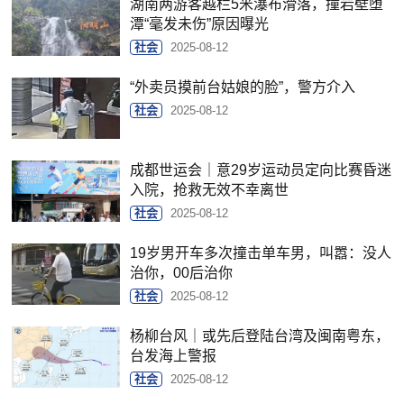
湖南两游客越栏5米瀑布滑落，撞岩壁堕
潭“毫发未伤”原因曝光
社会
2025-08-12
“外卖员摸前台姑娘的脸”，警方介入
社会
2025-08-12
成都世运会｜意29岁运动员定向比赛昏迷
入院，抢救无效不幸离世
社会
2025-08-12
19岁男开车多次撞击单车男，叫嚣：没人
治你，00后治你
社会
2025-08-12
杨柳台风｜或先后登陆台湾及闽南粤东，
台发海上警报
社会
2025-08-12