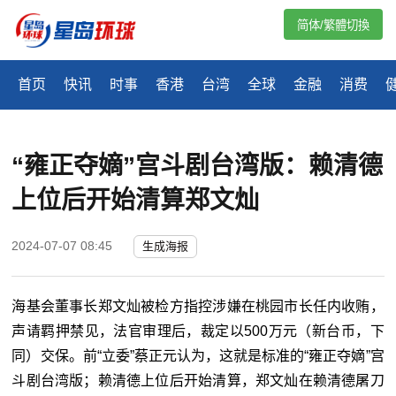
简体/繁體切換
首页
快讯
时事
香港
台湾
全球
金融
消费
“雍正夺嫡”宫斗剧台湾版：赖清德
上位后开始清算郑文灿
2024-07-07 08:45
生成海报
海基会董事长郑文灿被检方指控涉嫌在桃园市长任内收贿，
声请羁押禁见，法官审理后，裁定以500万元（新台币，下
同）交保。前“立委”蔡正元认为，这就是标准的“雍正夺嫡”宫
斗剧台湾版；赖清德上位后开始清算，郑文灿在赖清德屠刀