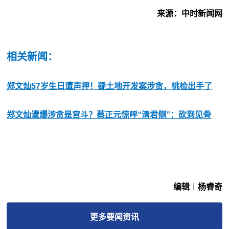
来源：中时新闻网
相关新闻：
郑文灿57岁生日遭声押！疑土地开发案涉贪，桃检出手了
郑文灿遭爆涉贪是宫斗？蔡正元惊呼“清君侧”：砍到见骨
编辑︱杨睿奇
更多
要闻
资讯