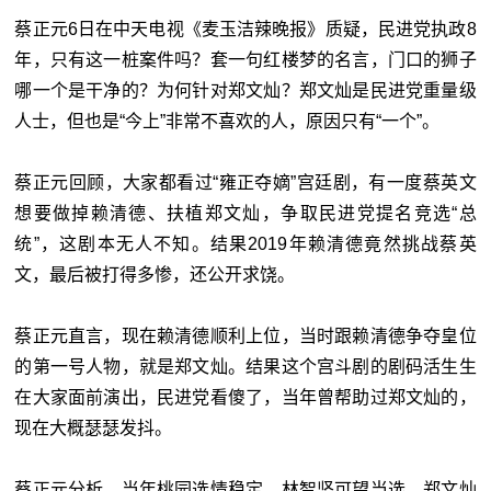
蔡正元6日在中天电视《麦玉洁辣晚报》质疑，民进党执政8
年，只有这一桩案件吗？套一句红楼梦的名言，门口的狮子
哪一个是干净的？为何针对郑文灿？郑文灿是民进党重量级
人士，但也是“今上”非常不喜欢的人，原因只有“一个”。
蔡正元回顾，大家都看过“雍正夺嫡”宫廷剧，有一度蔡英文
想要做掉赖清德、扶植郑文灿，争取民进党提名竞选“总
统”，这剧本无人不知。结果2019年赖清德竟然挑战蔡英
文，最后被打得多惨，还公开求饶。
蔡正元直言，现在赖清德顺利上位，当时跟赖清德争夺皇位
的第一号人物，就是郑文灿。结果这个宫斗剧的剧码活生生
在大家面前演出，民进党看傻了，当年曾帮助过郑文灿的，
现在大概瑟瑟发抖。
蔡正元分析，当年桃园选情稳定，林智坚可望当选，郑文灿