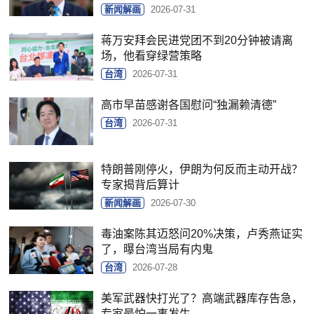
新闻解画
2026-07-31
蒋万安拜会民进党团不到20分钟被请离
场，他看穿绿营策略
台湾
2026-07-31
高市早苗感谢各国慰问“独漏赖清德”
台湾
2026-07-31
特朗普刚停火，伊朗为何反而主动开战？
专家揭背后算计
新闻解画
2026-07-30
毒油案陈其迈怒问20%决策，卢秀燕证实
了，曝台湾当局有内鬼
台湾
2026-07-28
美军武器快打光了？高端武器库存告急，
专家最怕一事发生