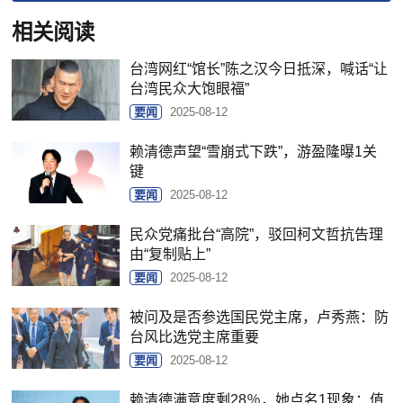
相关阅读
台湾网红“馆长”陈之汉今日抵深，喊话“让
台湾民众大饱眼福”
要闻
2025-08-12
赖清德声望“雪崩式下跌”，游盈隆曝1关
键
要闻
2025-08-12
民众党痛批台“高院”，驳回柯文哲抗告理
由“复制贴上”
要闻
2025-08-12
被问及是否参选国民党主席，卢秀燕：防
台风比选党主席重要
要闻
2025-08-12
赖清德满意度剩28％，她点名1现象：值