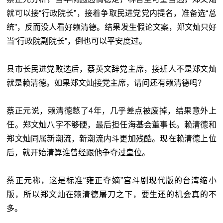
就可以接“行政院长”，接着争取民进党党内提名，准备选“总
统”，反而没人看好赖清德。结果发生假论文案，郑文灿只好
当“行政院副院长”，倒也可以平安度过。
县市长民进党败选后，蔡英文辞党主席，接班人不是郑文灿
就是赖清德。如果郑文灿接党主席，请问还有赖清德吗？
蔡正元说，赖清德憋了4年，几乎差点被废掉，结果意外上
任。郑文灿八字不够硬，最后担任海基会董事长。赖清德和
郑文灿同属新潮流，新潮流内斗更加残酷。现在赖清德上位
后，就开始清算谁曾经跟他争夺过皇位。
蔡正元称，这是标准“雍正夺嫡”宫斗剧现代版的台湾缩小
版，所以郑文灿在赖清德屠刀之下，要生还的机会真的不
多。