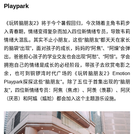
Playpark
《玩转脑朋友2》将于今个暑假回归，今次随着主角韦莉步
入青春期，情绪变得复杂而加入四位新情绪专员，导致韦莉
情绪大混乱。其实不止小朋友，这些“脑朋友”都天天在家长
的脑袋“出现”，面对孩子的成长，妈妈的“阿焦”、“阿燥”会弹
出，爸爸担心孩子的学业交友也会出现“阿愁”、“阿惊”。学会
拥抱自己的情绪是成长的必经阶段，带孩子去欣赏电影之
余，也可到铜锣湾时代广场的《玩转脑朋友2》Emotion
Playpark探探这些“脑朋友”。除了五位于首集出现的“脑朋
友”，四位新情绪专员：阿焦（焦虑）、阿羡（羡慕）、阿厌
（厌恶）和阿尴（尴尬）都会加入这个主题游乐设施。