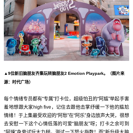
▲9位新旧脑朋友齐集玩转脑朋友2 Emotion Playpark。（图片来
源：时代广场）
每个情绪专员都有“专属”打卡位，超级怕丑的“阿尴”举起手害
羞地想跟大家high five，记住去跟他击掌纾缓一下他的尴尬
情绪！于上集最受欢迎的“阿愁”在“阿乐”身边放声大哭，很想
去安慰一下这个心情低落的可爱“脑朋友”呀；打卡之余可到
“阿燥”身旁试玩大力槌，测试一下怒火指数！而“新升级大脑