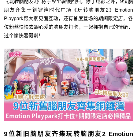
《玩转脑朋友
2
》将于今个暑假回归，除了电影之外，
9
位脑
朋友齐集于铜锣湾时代广场《玩转脑朋友
2
》
Emotion
Playpark
跟大家见面互动，还有首度登场的期间限定店，各
位粉丝快快去跟心爱的脑朋友打卡，一起拥抱自己的情绪，
过个愉快暑假喇！
9位新旧脑朋友齐集玩转脑朋友2 Emotion