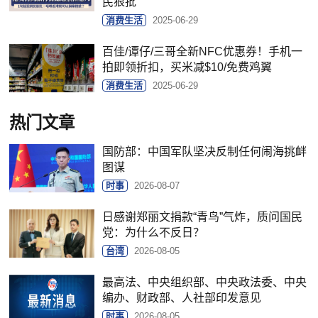
民狠批
消费生活
2025-06-29
百佳/谭仔/三哥全新NFC优惠券！手机一
拍即领折扣，买米减$10/免费鸡翼
消费生活
2025-06-29
热门文章
国防部：中国军队坚决反制任何闹海挑衅
图谋
时事
2026-08-07
日感谢郑丽文捐款“青鸟”气炸，质问国民
党：为什么不反日？
台湾
2026-08-05
最高法、中央组织部、中央政法委、中央
编办、财政部、人社部印发意见
时事
2026-08-05