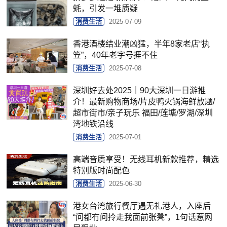
蚝，引发一堆质疑
消费生活
2025-07-09
香港酒楼结业潮凶猛，半年8家老店“执
笠”，40年老字号捱不住
消费生活
2025-07-08
深圳好去处2025｜90大深圳一日游推
介！最新购物商场/片皮鸭火锅海鲜放题/
超市街市/亲子玩乐 福田/莲塘/罗湖/深圳
湾地铁沿线
消费生活
2025-07-01
高端音质享受！无线耳机新款推荐，精选
特别版时尚配色
消费生活
2025-06-30
港女台湾旅行餐厅遇无礼港人，入座后
“问都冇问拎走我面前张凳”，1句话惹网