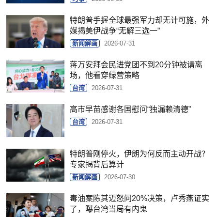
特朗普手握全球最强军力却无计可施，外
媒揭美伊战争“无解三选一”
新闻解画
2026-07-31
蒋万安拜会民进党团不到20分钟被请离
场，他看穿绿营策略
台湾
2026-07-31
高市早苗感谢各国慰问“独漏赖清德”
台湾
2026-07-31
特朗普刚停火，伊朗为何反而主动开战？
专家揭背后算计
新闻解画
2026-07-30
毒油案陈其迈怒问20%决策，卢秀燕证实
了，曝台湾当局有内鬼