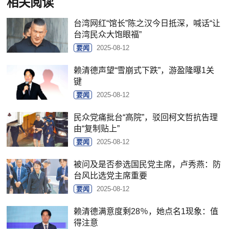
相关阅读
台湾网红“馆长”陈之汉今日抵深，喊话“让
台湾民众大饱眼福”
要闻
2025-08-12
赖清德声望“雪崩式下跌”，游盈隆曝1关
键
要闻
2025-08-12
民众党痛批台“高院”，驳回柯文哲抗告理
由“复制贴上”
要闻
2025-08-12
被问及是否参选国民党主席，卢秀燕：防
台风比选党主席重要
要闻
2025-08-12
赖清德满意度剩28％，她点名1现象：值
得注意