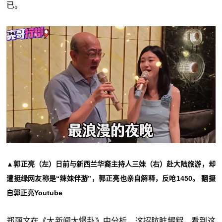
已。
▲郭正亮（左）日前与新西兰华裔主持人三妹（右）赴大陆旅游，却
遭挺绿网友称是“辣妹伴游”，郭正亮也亲自解释，反呛1450。 翻摄
自郭正亮Youtube
郑丽文在《大新闻大爆卦》中分析，这招肮脏龌龊，看到这