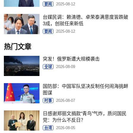
要闻
2025-08-12
台媒民调：赖清德、卓荣泰满意度皆跌破
3成，创就任来新低
要闻
2025-08-12
热门文章
突发！俄罗斯遭大规模袭击
全球
2026-08-09
国防部：中国军队坚决反制任何闹海挑衅
图谋
时事
2026-08-07
日感谢郑丽文捐款“青鸟”气炸，质问国民
党：为什么不反日？
台湾
2026-08-05