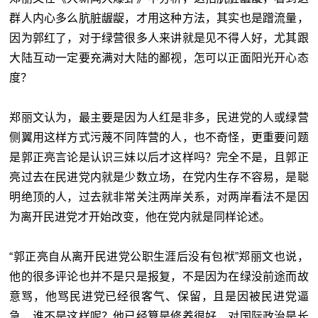
群人内心多么肮脏龌龊，才用这种方法，其实也是蹭流量，
因为郭红了，对于绿营很多人来讲就是见不得人好，尤其跟
大陆互动一定要充满对大陆的鄙视，怎可以正面阳光开心态
度？
郑丽文认为，最主要是因为人红是非多，民进党的人或绿营
侧翼用这样方式污蔑不同阵营的人，也不奇怪，更重要问题
是郭正亮言论是认识三妹以后才这样吗？完全不是，且郭正
亮过去在民进党内就是少数立场，在党内生存不容易，是聪
明绝顶的人，过去就非常关注两岸关系，对两岸看法不是因
为离开民进党才开始改变，他在党内就是同样论述。
“郭正亮自从离开民进党公职生涯后没有包袱”郑丽文也说，
他的很多评论也并不是只是报复，不是因为在绿没前途而故
意骂，他骂民进党已经很客气、保留，且是因被民进党逼
急，谁不是这样呢？他已经算是修养很好，对国际政治是长