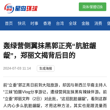
简体/繁體切換
首页
快讯
时事
香港
台湾
全球
金融
消费
轰绿营侧翼抹黑郭正亮“肮脏龌
龊”，郑丽文揭背后目的
2024-07-03 11:14
生成海报
前“立委”郭正亮日前到大陆旅游，却因与新西兰华裔主持人
“三妹”拍摄Vlog分享游记，遭绿营网友抹黑有辣妹伴游。前
“立委”郑丽文昨（2日）对此批，“这招肮脏龌龊”，看到这群
人内心多么肮脏龌龊，才用这种方法，其实也是蹭流量而