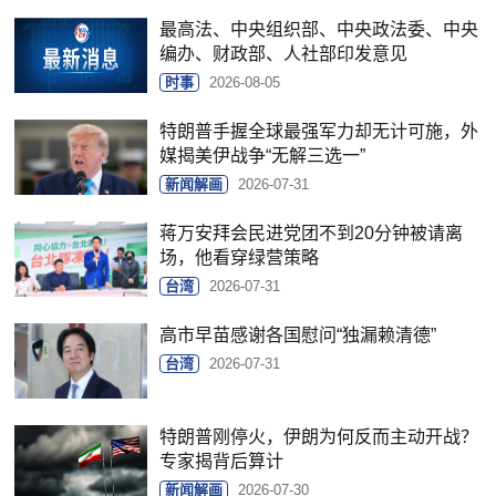
最高法、中央组织部、中央政法委、中央
编办、财政部、人社部印发意见
时事
2026-08-05
特朗普手握全球最强军力却无计可施，外
媒揭美伊战争“无解三选一”
新闻解画
2026-07-31
蒋万安拜会民进党团不到20分钟被请离
场，他看穿绿营策略
台湾
2026-07-31
高市早苗感谢各国慰问“独漏赖清德”
台湾
2026-07-31
特朗普刚停火，伊朗为何反而主动开战？
专家揭背后算计
新闻解画
2026-07-30