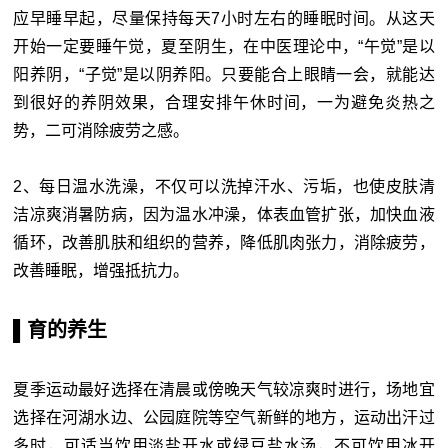
应早睡早起，尽量保持每天7小时左右的睡眠时间。从这天
开始一定要睡午觉，夏至阴生，在中医理论中，“午觉”是以
阳养阴，“子觉”是以阴养阳。只要能合上眼睛一会，就能达
到很好的养阴效果，合理安排午休时间，一为避免炎热之
势，二可消除疲劳之感。
2、每日温水洗澡，不仅可以洗掉汗水、污垢，也使皮肤清
洁凉爽消暑防病，因为温水冲澡，体表血管扩张，加快血液
循环，改善肌肤和组织的营养，降低肌肉张力，消除疲劳，
改善睡眠，增强抵抗力。
▌育的养生
夏季运动最好选择在清晨或傍晚天气较凉爽时进行，场地宜
选择在河湖水边、公园庭院等空气新鲜的地方，运动出汗过
多时，可适当饮用淡盐开水或绿豆盐水汤，不可饮用冰开