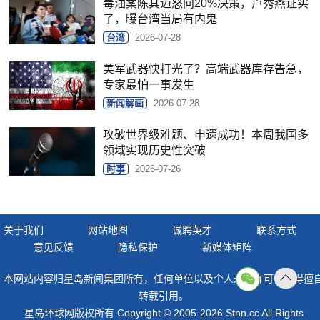
毒油案陈其迈怒问20%决策，卢秀燕证实
了，曝台湾当局有内鬼
台湾
2026-07-28
美军武器快打光了？高端武器库存告急，
专家最怕一事发生
新闻解画
2026-07-28
攻破世界级难题、申遗成功！本周我国多
领域实现历史性突破
时事
2026-07-26
关于我们
网站地图
诚聘英才
联系方式
意见反馈
隐私保护
新媒体矩阵
本网站内容归星岛新闻集团所有，任何单位以及个人未经许可，不得擅
返回
转载引用。
顶部
星岛环球网版权所有 Copyright © 2005-2026 Stnn.cc All Rights