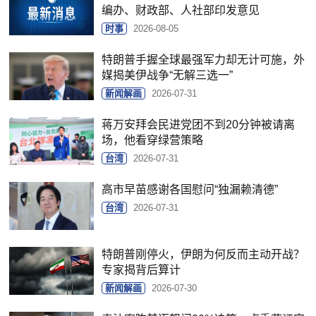
编办、财政部、人社部印发意见
时事
2026-08-05
特朗普手握全球最强军力却无计可施，外
媒揭美伊战争“无解三选一”
新闻解画
2026-07-31
蒋万安拜会民进党团不到20分钟被请离
场，他看穿绿营策略
台湾
2026-07-31
高市早苗感谢各国慰问“独漏赖清德”
台湾
2026-07-31
特朗普刚停火，伊朗为何反而主动开战？
专家揭背后算计
新闻解画
2026-07-30