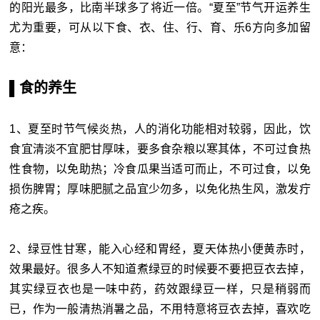
的阳光最多，比南半球多了将近一倍。“夏至”节气开运养生
尤为重要，可从以下食、衣、住、行、育、乐6方向多加留
意：
▌食的养生
1、夏至时节气候炎热，人的消化功能相对较弱，因此，饮
食宜清淡不宜肥甘厚味，要多食杂粮以寒其体，不可过食热
性食物，以免助热；冷食瓜果当适可而止，不可过食，以免
损伤脾胃；厚味肥腻之品宜少勿多，以免化热生风，激发疔
疮之疾。
2、绿豆性甘寒，能入心经和胃经，夏天体热小便黄赤时，
效果最好。很多人不知道煮绿豆的时候要不要把豆衣去掉，
其实绿豆衣也是一味中药，药效跟绿豆一样，只是稍弱而
已，作为一般清热消暑之品，不用特意将豆衣去掉，喜欢吃