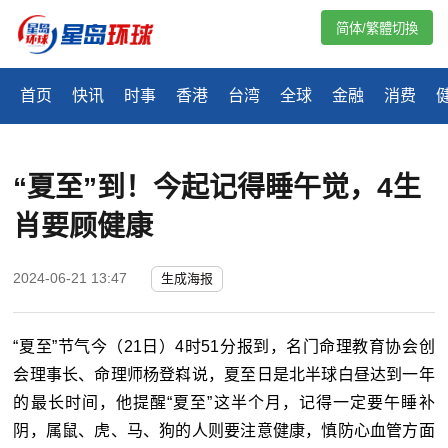
简体/繁體切換
首页
快讯
时事
香港
台湾
全球
金融
消费
“夏至”到！今起记得睡午觉，4生
肖要顾健康
2024-06-21 13:47
生成海报
“夏至”节气今（21日）4时51分报到，名门命理教育协会创
会理事长、命理师杨登嵙说，夏至日是北半球白昼达到一年
的最长时间，他提醒“夏至”这半个月，记得一定要午睡补
阴，属鼠、虎、马、狗的人则要注意健康，慎防心血管方面