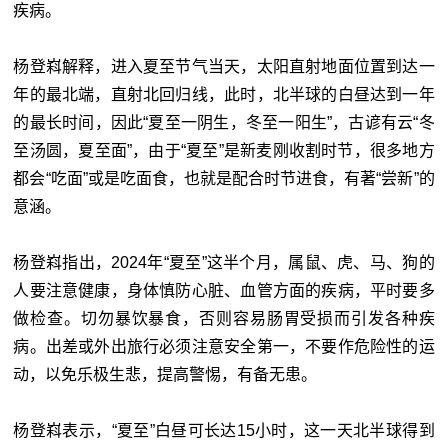
疾病。
杨登嵙解释，进入夏至节气当天，太阳直射地面位置到达一
年的最北端，直射北回归线，此时，北半球的白昼达到一年
的最长时间，因此“夏至一阴生，冬至一阳生”，古谚有云“冬
至汤圆，夏至面”，由于“夏至”是新麦刚收割时节，很多地方
都会“吃面”或是吃面食，也就是配合时节进食，有著“尝新”的
意涵。
杨登嵙指出，2024年“夏至”这半个月，属鼠、虎、马、狗的
人要注意健康，身体慎防心脏、血管方面的疾病，平时要多
做检查。切勿暴饮暴食，否则容易肠胃受损而引发各种疾
病。出差或外出旅行必须注意安全第一，不要作危险性的运
动，以免乐极生悲，提高警惕，有备无患。
杨登嵙表示，“夏至”白昼可长达15小时，这一天北半球得到