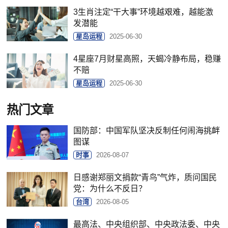
3生肖注定“干大事”环境越艰难，越能激
发潜能
星岛运程
2025-06-30
4星座7月财星高照，天蝎冷静布局，稳赚
不赔
星岛运程
2025-06-30
热门文章
国防部：中国军队坚决反制任何闹海挑衅
图谋
时事
2026-08-07
日感谢郑丽文捐款“青鸟”气炸，质问国民
党：为什么不反日？
台湾
2026-08-05
最高法、中央组织部、中央政法委、中央