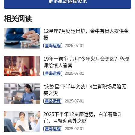
更多
星岛运程
资讯
相关阅读
12星座7月财运出炉，金牛有贵人提供金
援
星岛运程
2025-07-01
19年一遇“闰六月”今年鬼月会更凶？命理
师给惊人答案
星岛运程
2025-07-01
“灾煞星”下半年突袭！4生肖职场易陷无
妄之灾
星岛运程
2025-07-01
2025下半年12星座运势，白羊有望升
官，巨蟹迎意外之财
星岛运程
2025-07-01