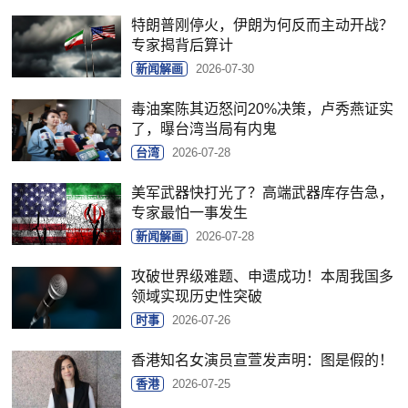
特朗普刚停火，伊朗为何反而主动开战？
专家揭背后算计
新闻解画
2026-07-30
毒油案陈其迈怒问20%决策，卢秀燕证实
了，曝台湾当局有内鬼
台湾
2026-07-28
美军武器快打光了？高端武器库存告急，
专家最怕一事发生
新闻解画
2026-07-28
攻破世界级难题、申遗成功！本周我国多
领域实现历史性突破
时事
2026-07-26
香港知名女演员宣萱发声明：图是假的！
香港
2026-07-25