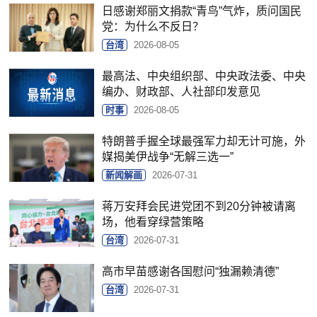
日感谢郑丽文捐款“青鸟”气炸，质问国民
党：为什么不反日？
台湾
2026-08-05
最高法、中央组织部、中央政法委、中央
编办、财政部、人社部印发意见
时事
2026-08-05
特朗普手握全球最强军力却无计可施，外
媒揭美伊战争“无解三选一”
新闻解画
2026-07-31
蒋万安拜会民进党团不到20分钟被请离
场，他看穿绿营策略
台湾
2026-07-31
高市早苗感谢各国慰问“独漏赖清德”
台湾
2026-07-31