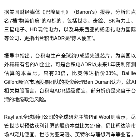
据美国财经媒体《巴隆周刊》（Barron’s）报导，分析师点
名7档“物美价廉”的AI标的，包括世芯、奇鋐、SK海力士、
三星电子、HD现代电力，以及马来西亚的杨忠礼电力国际
等公司，更指出台积电ADR是“惊人便宜”。
报导中指出，台积电生产全球约9成超先进芯片，为美国以
外赫赫有名的AI企业，可是台积电ADR以未来1年获利预测
估算的本益比，只有23倍，比英伟达折价33%。Baillie
Gifford新兴市场股票团队的投资经理Ben Durrant认为，就AI
相关类股而言，台积电ADR超级便宜，部分折价是来自于台
湾的地缘政治风险。
Rayliant全球顾问公司的全球研究主管Phil Wool则表示，尽
管世芯以预估获利计算的股价本益比为27倍，仍比辉达等市
场AI宠儿便宜。世芯为亚马逊、英特尔与理想汽车等业者，