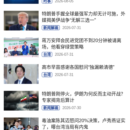
时事
2026-08-05
特朗普手握全球最强军力却无计可施，外
媒揭美伊战争“无解三选一”
新闻解画
2026-07-31
蒋万安拜会民进党团不到20分钟被请离
场，他看穿绿营策略
台湾
2026-07-31
高市早苗感谢各国慰问“独漏赖清德”
台湾
2026-07-31
特朗普刚停火，伊朗为何反而主动开战？
专家揭背后算计
新闻解画
2026-07-30
毒油案陈其迈怒问20%决策，卢秀燕证实
了，曝台湾当局有内鬼