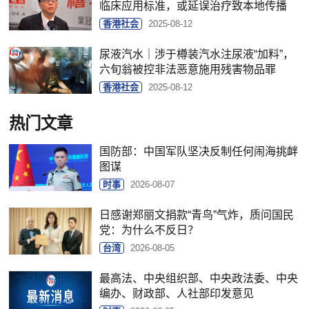
临床应用标准，或延误治疗致本地传播
香港社会
2025-08-12
尿液汽水｜涉于樽装汽水注尿液“加料”，
六旬翁被控非法恶意施用残害物品罪
香港社会
2025-08-12
热门文章
国防部：中国军队坚决反制任何闹海挑衅
图谋
时事
2026-08-07
日感谢郑丽文捐款“青鸟”气炸，质问国民
党：为什么不反日？
台湾
2026-08-05
最高法、中央组织部、中央政法委、中央
编办、财政部、人社部印发意见