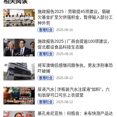
相关阅读
施政报告2025｜劳联提45项建议，倡破
欠基金扩至欠供强积金，暂停输入部分工
种外劳
香港社会
2025-09-16
施政报告2025 | 厂商会提逾100项建议，
促北都设食品科技生态圈
香港社会
2025-09-16
将军澳情侣感情问题争执，男友涉刑事恐
吓被捕
香港社会
2025-08-12
尿液汽水│涉瓶装汽水注尿液“加料”，六
旬翁穿可口可乐上衣提堂
香港社会
2025-08-12
基孔肯尼亚热︱何栢良：未有快测产品达