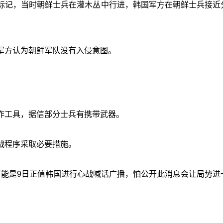
标记，当时朝鲜士兵在灌木丛中行进，韩国军方在朝鲜士兵接近
军方认为朝鲜军队没有入侵意图。
作工具，据信部分士兵有携带武器。
战程序采取必要措施。
可能是9日正值韩国进行心战喊话广播，怕公开此消息会让局势进