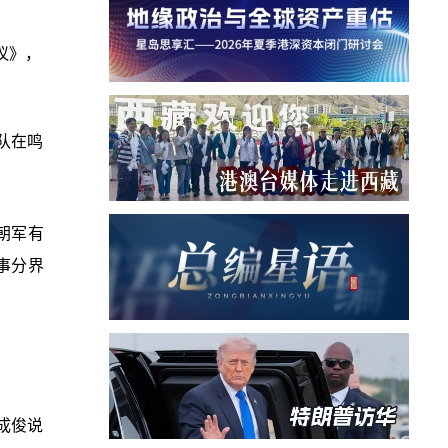
议》，
队在鸣
朝军有
事分界
成俊说