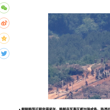
▲朝鲜韩国近期变得紧张，韩朝非军事区都加强戒备。路透