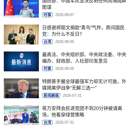
国防部：中国军队坚决反制任何闹海挑衅
图谋
时事
2026-08-07
日感谢郑丽文捐款“青鸟”气炸，质问国民
党：为什么不反日？
台湾
2026-08-05
最高法、中央组织部、中央政法委、中央
编办、财政部、人社部印发意见
时事
2026-08-05
特朗普手握全球最强军力却无计可施，外
媒揭美伊战争“无解三选一”
新闻解画
2026-07-31
蒋万安拜会民进党团不到20分钟被请离
场，他看穿绿营策略
台湾
2026-07-31