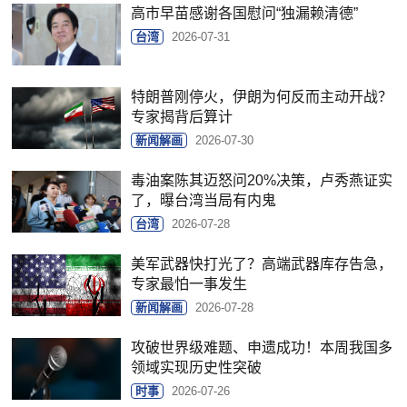
高市早苗感谢各国慰问“独漏赖清德”
台湾
2026-07-31
特朗普刚停火，伊朗为何反而主动开战？
专家揭背后算计
新闻解画
2026-07-30
毒油案陈其迈怒问20%决策，卢秀燕证实
了，曝台湾当局有内鬼
台湾
2026-07-28
美军武器快打光了？高端武器库存告急，
专家最怕一事发生
新闻解画
2026-07-28
攻破世界级难题、申遗成功！本周我国多
领域实现历史性突破
时事
2026-07-26