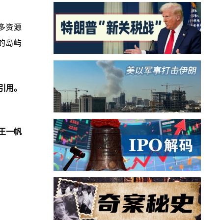
多资源
的岛屿
引用。
王一帆