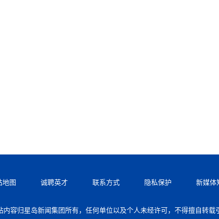
站地图
诚聘英才
联系方式
隐私保护
新媒体
站内容归星岛新闻集团所有，任何单位以及个人未经许可，不得擅自转载