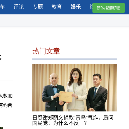
车
评论
专题
教育
娱乐
视频
简体/繁體切換
热门文章
失
人数和
有约两
日感谢郑丽文捐款“青鸟”气炸，质问
国民党：为什么不反日？