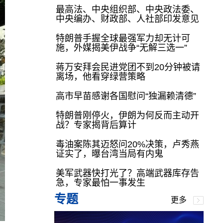
最高法、中央组织部、中央政法委、
中央编办、财政部、人社部印发意见
特朗普手握全球最强军力却无计可
施，外媒揭美伊战争“无解三选一”
蒋万安拜会民进党团不到20分钟被请
离场，他看穿绿营策略
高市早苗感谢各国慰问“独漏赖清德”
特朗普刚停火，伊朗为何反而主动开
战？专家揭背后算计
毒油案陈其迈怒问20%决策，卢秀燕
证实了，曝台湾当局有内鬼
美军武器快打光了？高端武器库存告
急，专家最怕一事发生
专题
更多