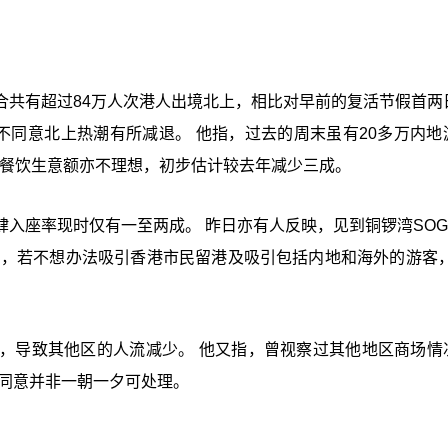
合共有超过84万人次港人出境北上，相比对早前的复活节假首两
不同意北上热潮有所减退。 他指，过去的周末虽有20多万内地
体餐饮生意额亦不理想，初步估计较去年减少三成。
入座率现时仅有一至两成。 昨日亦有人反映，见到铜锣湾SOG
为，若不想办法吸引香港市民留港及吸引包括内地和海外的游客，
，导致其他区的人流减少。 他又指，曾视察过其他地区商场情
但同意并非一朝一夕可处理。