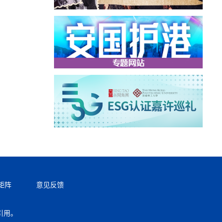
矩阵
意见反馈
引用。
返回顶部