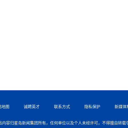
站地图
诚聘英才
联系方式
隐私保护
新媒体
站内容归星岛新闻集团所有，任何单位以及个人未经许可，不得擅自转载