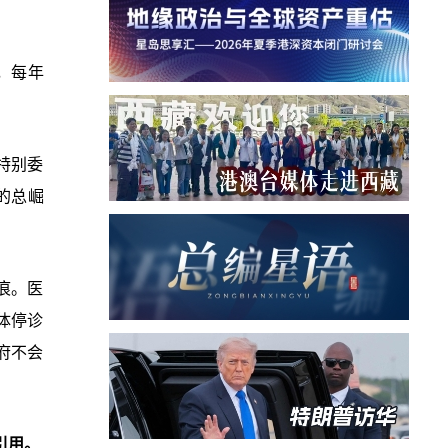
上，每年
特别委
的总崛
痕。医
体停诊
府不会
引用。