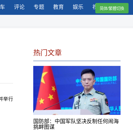
车
评论
专题
教育
娱乐
视频
简体/繁體切換
热门文章
并举行
国防部：中国军队坚决反制任何闹海
挑衅图谋