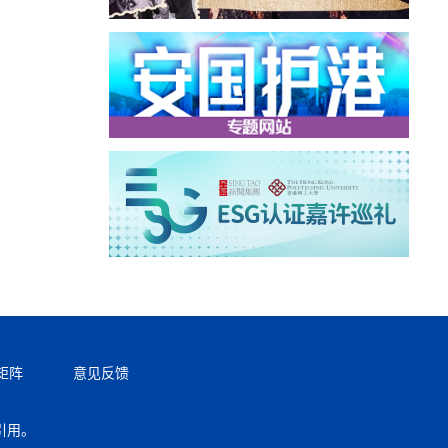
矩阵
意见反馈
引用。
返回顶部