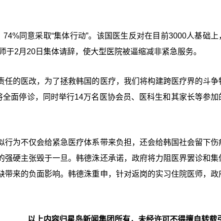
票，74%同意采取“集体行动”。该国医生反对在目前3000人基础
医师于2月20日集体请辞，使大型医院被逼缩减非紧急服务。
责任的医改，为了拯救韩国的医疗，我们将构建跨医疗界的斗争
将全面停诊，同时举行14万名医协会员、医科生和其家长等参加
似行为不仅会给紧急医疗体系带来负担，还会给韩国社会留下伤
的强硬主张毁于一旦。韩德洙还承诺，政府将力阻医界罢诊和集
缺带来的负面影响。韩德洙重申，针对返岗的实习住院医师，政
以上内容归星岛新闻集团所有，未经许可不得擅自转载