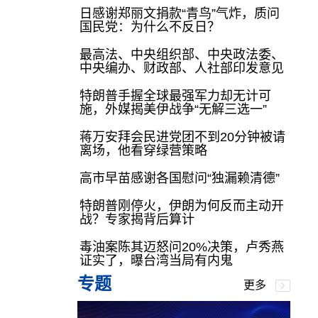
日感谢郑丽文捐款“青鸟”气炸，质问
国民党：为什么不反日？
最高法、中央组织部、中央政法委、
中央编办、财政部、人社部印发意见
特朗普手握全球最强军力却无计可
施，外媒揭美伊战争“无解三选一”
蒋万安拜会民进党团不到20分钟被请
离场，他看穿绿营策略
高市早苗感谢各国慰问“独漏赖清德”
特朗普刚停火，伊朗为何反而主动开
战？专家揭背后算计
毒油案陈其迈怒问20%决策，卢秀燕
证实了，曝台湾当局有内鬼
专题
更多