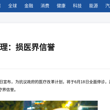
湾
全球
金融
消费
健康
科技
能源
汽
总理：损医界信誉
日宣布，为抗议政府的医疗改革计划，将于6月18日全面停诊，
疗界信誉。