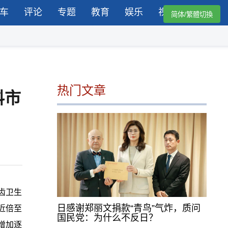
车
评论
专题
教育
娱乐
视频
简体/繁體切換
热门文章
料市
齿卫生
日感谢郑丽文捐款“青鸟”气炸，质问
近倍至
国民党：为什么不反日？
额增加逐