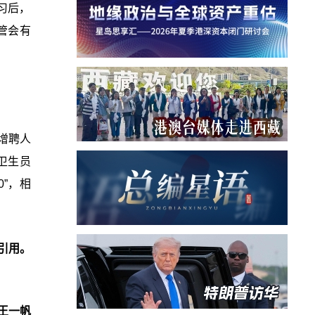
习后，
管会有
增聘人
卫生员
0”，相
引用。
王一帆