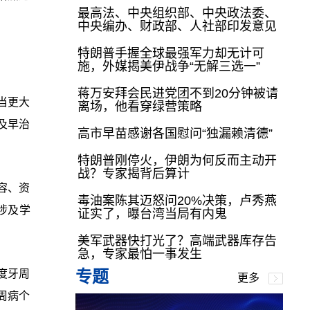
最高法、中央组织部、中央政法委、
中央编办、财政部、人社部印发意见
特朗普手握全球最强军力却无计可
施，外媒揭美伊战争“无解三选一”
蒋万安拜会民进党团不到20分钟被请
当更大
离场，他看穿绿营策略
及早治
高市早苗感谢各国慰问“独漏赖清德”
特朗普刚停火，伊朗为何反而主动开
战？专家揭背后算计
容、资
毒油案陈其迈怒问20%决策，卢秀燕
涉及学
证实了，曝台湾当局有内鬼
美军武器快打光了？高端武器库存告
急，专家最怕一事发生
专题
度牙周
更多
周病个