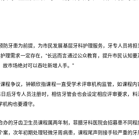
预防牙患为前提，为市民发展基层牙科护理服务，牙专人员将担
科护理需求一定存在，“长远而言通过公众教育，提升巿民认知要
，故巿场绝对可以吞吐新增人手。”
医课程争议，钟颖欣指课程一直受学术评审机构监管，如课程内
另日后牙专人员注册时，相信牙管会也会设定相应评审要求，料
学机构也要遵守。
合办的牙齿卫生员课程属两年制，菲腊牙科医院会招募患不同程
个案，次年初期处理轻微牙周病患，课程尾声则接手较严重的牙