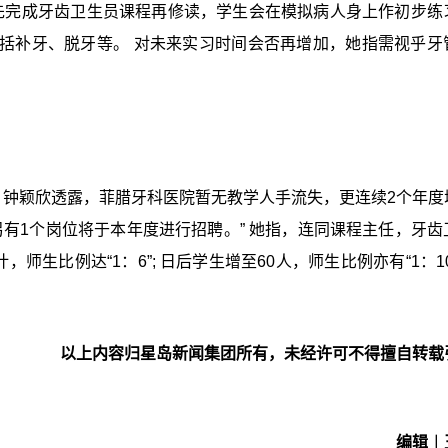
须先完成牙齿卫生员课程再修读，学生会在模拟病人身上作初步练
括补牙、脱牙等。 对未来实习时间会否再增加，她指需视乎牙
，钟颖欣透露，菲腊牙科医院暂无教学人手流失，更连续2个年度
另有1个岗位将于本年度进行招聘。” 她指，连同课程主任，牙齿
师生比例达“1：6”; 日后学生增至60人，师生比例亦有“1：1
以上内容归星岛新闻集团所有，未经许可不得擅自转载
编辑︱