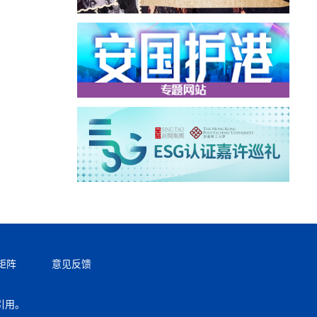
矩阵
意见反馈
引用。
返回顶部