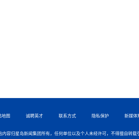
站地图
诚聘英才
联系方式
隐私保护
新媒体
站内容归星岛新闻集团所有，任何单位以及个人未经许可，不得擅自转载