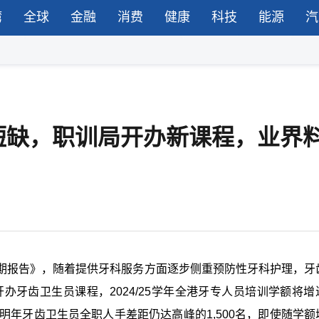
湾
全球
金融
消费
健康
科技
能源
汽
短缺，职训局开办新课程，业界
期报告》，随着提供牙科服务方面逐步侧重预防性牙科护理，牙
办牙齿卫生员课程，2024/25学年全港牙专人员培训学额将增
算，明年牙齿卫生员全职人手差距仍达高峰的1,500名，即使随学