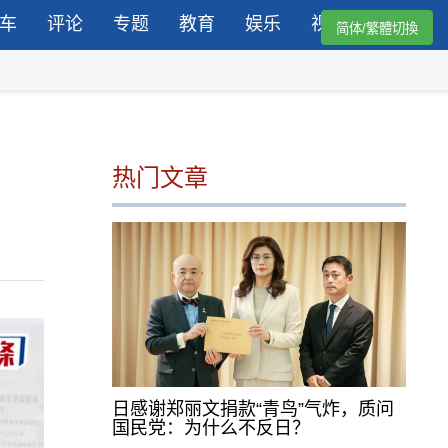
车
评论
专题
教育
娱乐
视频
简体/繁體切換
热门文章
日感谢郑丽文捐款“青鸟”气炸，质问
国民党：为什么不反日？