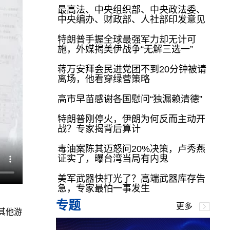
最高法、中央组织部、中央政法委、
中央编办、财政部、人社部印发意见
特朗普手握全球最强军力却无计可
施，外媒揭美伊战争“无解三选一”
蒋万安拜会民进党团不到20分钟被请
离场，他看穿绿营策略
高市早苗感谢各国慰问“独漏赖清德”
特朗普刚停火，伊朗为何反而主动开
战？专家揭背后算计
毒油案陈其迈怒问20%决策，卢秀燕
证实了，曝台湾当局有内鬼
美军武器快打光了？高端武器库存告
急，专家最怕一事发生
专题
更多
其他游