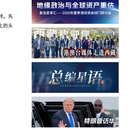
样。先
上的头