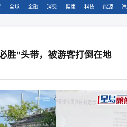
湾
全球
金融
消费
健康
科技
能源
汽
必胜”头带，被游客打倒在地