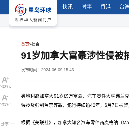
快讯
时事
香港
台
首页
>
社会
91岁加拿大富豪涉性侵被
发布时间：2024-06-09 15:43
奥地利裔加拿大91岁亿万富豪、汽车零件大亨弗兰克·施
猥亵及强制监禁等罪，犯行持续逾40年，6月7日被
根据《美联社》，加拿大知名汽车零件商麦格纳（Ma