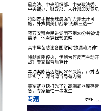
最高法、中央组织部、中央政法委、
中央编办、财政部、人社部印发意见
特朗普手握全球最强军力却无计可
施，外媒揭美伊战争“无解三选一”
蒋万安拜会民进党团不到20分钟被请
离场，他看穿绿营策略
高市早苗感谢各国慰问“独漏赖清德”
特朗普刚停火，伊朗为何反而主动开
战？专家揭背后算计
毒油案陈其迈怒问20%决策，卢秀燕
证实了，曝台湾当局有内鬼
美军武器快打光了？高端武器库存告
急，专家最怕一事发生
专题
更多