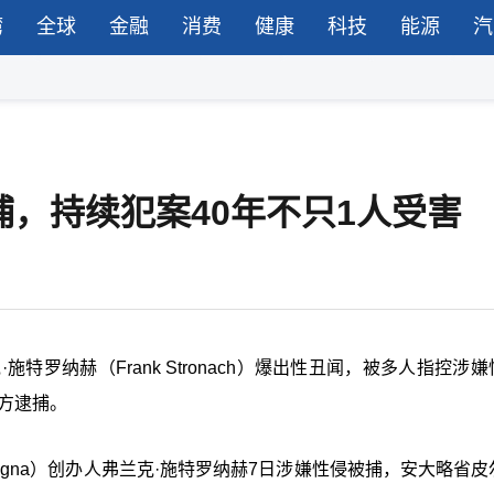
湾
全球
金融
消费
健康
科技
能源
汽
捕，持续犯案40年不只1人受害
特罗纳赫（Frank Stronach）爆出性丑闻，被多人指控涉
警方逮捕。
gna）创办人弗兰克·施特罗纳赫7日涉嫌性侵被捕，安大略省皮