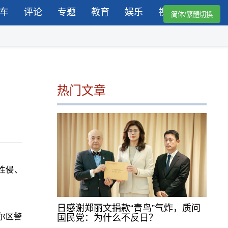
车
评论
专题
教育
娱乐
视频
简体/繁體切換
热门文章
嫌性侵、
日感谢郑丽文捐款“青鸟”气炸，质问
尔区警
国民党：为什么不反日？