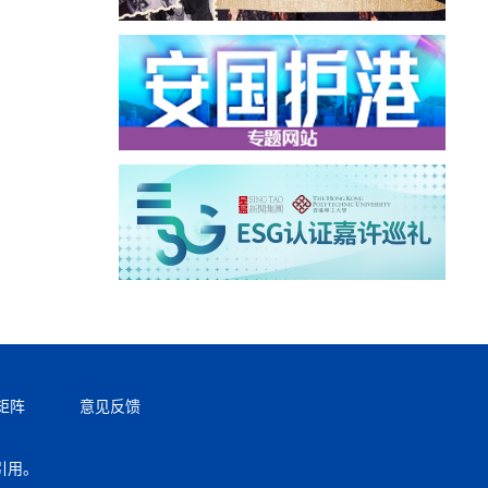
矩阵
意见反馈
引用。
返回顶部