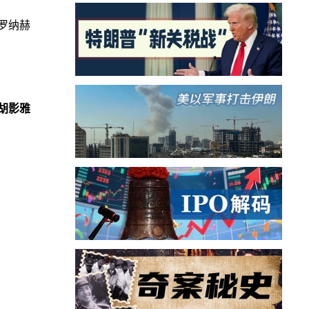
罗纳赫
胡影雅