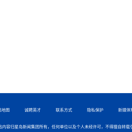
站地图
诚聘英才
联系方式
隐私保护
新媒体
站内容归星岛新闻集团所有，任何单位以及个人未经许可，不得擅自转载