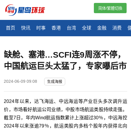
简体/繁體切換
首页
快讯
时事
香港
台湾
全球
金融
消费
缺舱、塞港…SCFI连9周涨不停，
中国航运巨头太猛了，专家曝后市
2024-06-09 09:08
生成海报
2024年以来，达飞海运、中远海运等产业巨头多次调升运
价，市场看好航运公司业绩，中股市场航运类股持续走强。
截至7日，年内Wind航运指数累计上涨超过30％，中远海控
2024年以来涨逾79％，航运类股内多档个股年内获得北向