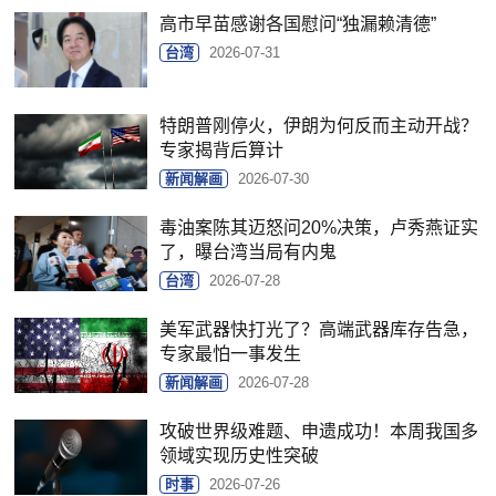
高市早苗感谢各国慰问“独漏赖清德”
台湾
2026-07-31
特朗普刚停火，伊朗为何反而主动开战？
专家揭背后算计
新闻解画
2026-07-30
毒油案陈其迈怒问20%决策，卢秀燕证实
了，曝台湾当局有内鬼
台湾
2026-07-28
美军武器快打光了？高端武器库存告急，
专家最怕一事发生
新闻解画
2026-07-28
攻破世界级难题、申遗成功！本周我国多
领域实现历史性突破
时事
2026-07-26