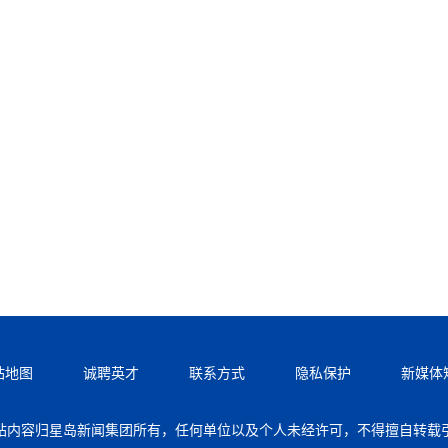
站地图
诚聘英才
联系方式
隐私保护
新媒体
站内容归星岛新闻集团所有，任何单位以及个人未经许可，不得擅自转载