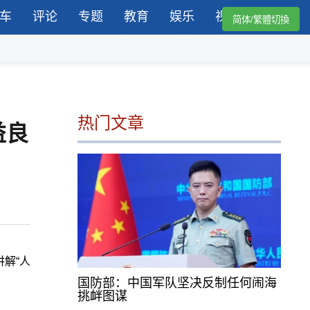
车
评论
专题
教育
娱乐
视频
简体/繁體切換
热门文章
益良
解“人
国防部：中国军队坚决反制任何闹海
挑衅图谋