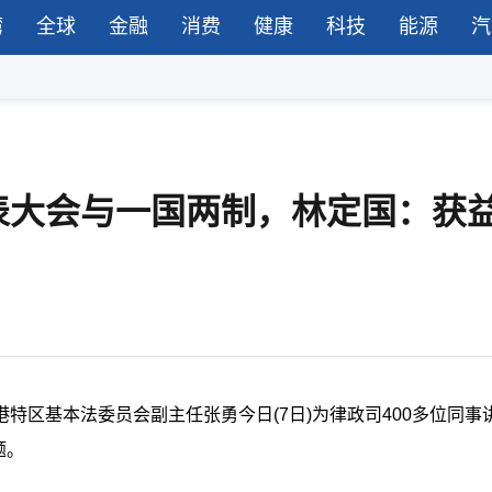
湾
全球
金融
消费
健康
科技
能源
汽
表大会与一国两制，林定国：获
区基本法委员会副主任张勇今日(7日)为律政司400多位同事讲
题。