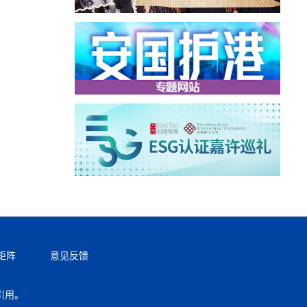
矩阵
意见反馈
引用。
返回顶部