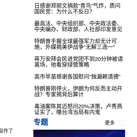
日感谢郑丽文捐款“青鸟”气炸，质问
国民党：为什么不反日？
最高法、中央组织部、中央政法委、
中央编办、财政部、人社部印发意见
特朗普手握全球最强军力却无计可
施，外媒揭美伊战争“无解三选一”
蒋万安拜会民进党团不到20分钟被请
离场，他看穿绿营策略
高市早苗感谢各国慰问“独漏赖清德”
特朗普刚停火，伊朗为何反而主动开
战？专家揭背后算计
毒油案陈其迈怒问20%决策，卢秀燕
证实了，曝台湾当局有内鬼
专题
更多
运作了