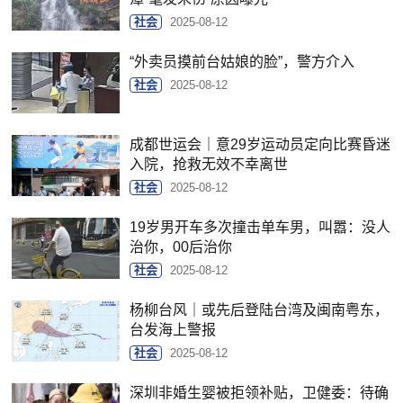
社会
2025-08-12
“外卖员摸前台姑娘的脸”，警方介入
社会
2025-08-12
成都世运会｜意29岁运动员定向比赛昏迷
入院，抢救无效不幸离世
社会
2025-08-12
19岁男开车多次撞击单车男，叫嚣：没人
治你，00后治你
社会
2025-08-12
杨柳台风｜或先后登陆台湾及闽南粤东，
台发海上警报
社会
2025-08-12
深圳非婚生婴被拒领补贴，卫健委：待确