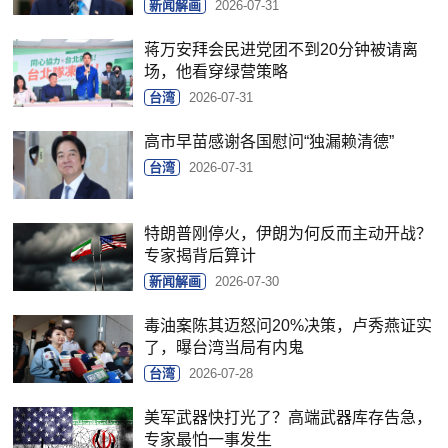
新闻解画
2026-07-31
蒋万安拜会民进党团不到20分钟被请离
场，他看穿绿营策略
台湾
2026-07-31
高市早苗感谢各国慰问“独漏赖清德”
台湾
2026-07-31
特朗普刚停火，伊朗为何反而主动开战？
专家揭背后算计
新闻解画
2026-07-30
毒油案陈其迈怒问20%决策，卢秀燕证实
了，曝台湾当局有内鬼
台湾
2026-07-28
美军武器快打光了？高端武器库存告急，
专家最怕一事发生