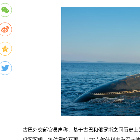
古巴外交部官员声称，基于古巴和俄罗斯之间历史上的
俄军军舰，将停靠哈瓦那。其中“克尔什科夫海军元