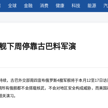
湾
全球
金融
消费
健康
科技
能源
汽
4舰下周停靠古巴料军演
续，古巴外交部周四宣布俄罗斯4艘军舰将于本月12至17日访
强调所有俄舰都不会搭载核武，不会对地区安全构成威胁，而美国
相关演习。