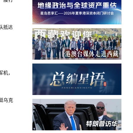
队抵达
军机，
挺乌克