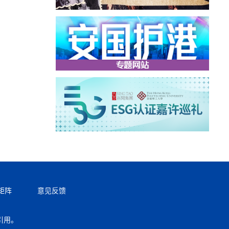
矩阵
意见反馈
引用。
返回顶部