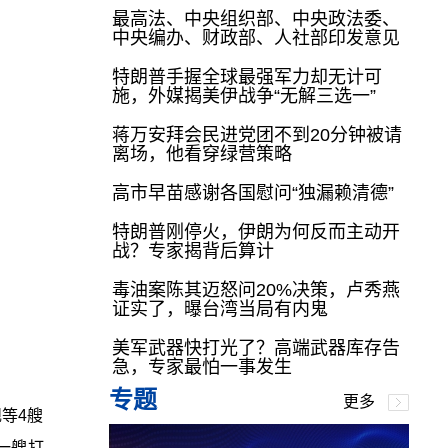
最高法、中央组织部、中央政法委、
中央编办、财政部、人社部印发意见
特朗普手握全球最强军力却无计可
施，外媒揭美伊战争“无解三选一”
蒋万安拜会民进党团不到20分钟被请
离场，他看穿绿营策略
高市早苗感谢各国慰问“独漏赖清德”
特朗普刚停火，伊朗为何反而主动开
战？专家揭背后算计
毒油案陈其迈怒问20%决策，卢秀燕
证实了，曝台湾当局有内鬼
美军武器快打光了？高端武器库存告
急，专家最怕一事发生
专题
更多
等4艘
一艘打