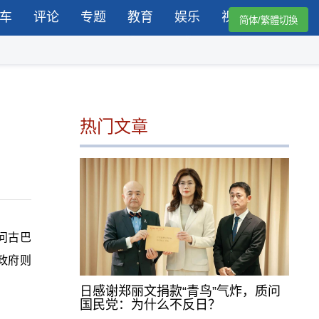
车
评论
专题
教育
娱乐
视频
简体/繁體切換
热门文章
问古巴
政府则
日感谢郑丽文捐款“青鸟”气炸，质问
国民党：为什么不反日？