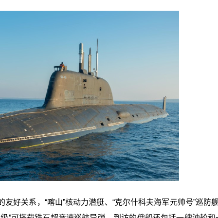
友好关系，“喀山”核动力潜艇、“克尔什科夫海军元帅号”巡防舰
帅级”可搭载锆石超音速巡航导弹。到访的俄船还包括一艘油轮和