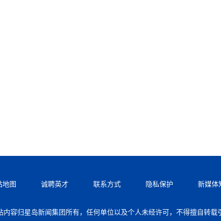
站地图
诚聘英才
联系方式
隐私保护
新媒体
站内容归星岛新闻集团所有，任何单位以及个人未经许可，不得擅自转载