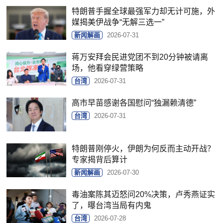
特朗普手握全球最强军力却无计可施，外
媒揭美伊战争“无解三选一”
新闻解画
2026-07-31
蒋万安拜会民进党团不到20分钟被请离
场，他看穿绿营策略
台湾
2026-07-31
高市早苗感谢各国慰问“独漏赖清德”
台湾
2026-07-31
特朗普刚停火，伊朗为何反而主动开战？
专家揭背后算计
新闻解画
2026-07-30
毒油案陈其迈怒问20%决策，卢秀燕证实
了，曝台湾当局有内鬼
台湾
2026-07-28