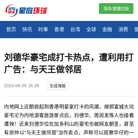
简体/繁體切換
首页
快讯
时事
香港
台湾
全球
金融
消费
刘德华豪宅成打卡热点，遭利用打
广告：与天王做邻居
2024-06-05 16:28
生成海报
内地网上近期掀起到香港明星家打卡的风潮，继郭富城大坑
豪宅沦为内地游客旅游景点后，刘德华、周润发等人也接着
遭殃！近来刘德华位在加多利山的豪宅也被网友朝圣，甚至
有房仲以“与天王做邻居”当作卖点，声称可以观察华仔的一