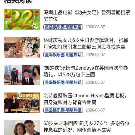
相关阅读
深圳出品电影《功夫女足》暂列暑期档票
房首位
星岛娱乐圈-明星热话
2026-08-07
林峰庆祝女儿6岁生日办游艇派对，张馨
月宽松打扮引发二胎疑云网民寻找蛛丝
星岛娱乐圈-明星热话
2026-08-07
“蜘蛛侠”汤姆与Zendaya在英国再次举办
婚礼，以528万包下庄园
星岛娱乐圈-明星热话
2026-08-07
佘诗曼疑胸压Chrome Hearts型男老板，
俯身疑跟对方背脊零距离
星岛娱乐圈-明星热话
2026-08-07
63岁关之琳回应“新男友27岁”：多谢各位
挂念我的近况，网传恋情不属实