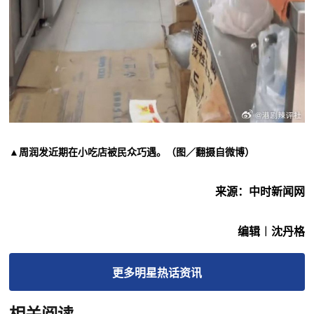
▲周润发近期在小吃店被民众巧遇。（图／翻摄自微博）
来源：中时新闻网
编辑︱沈丹格
更多
明星热话
资讯