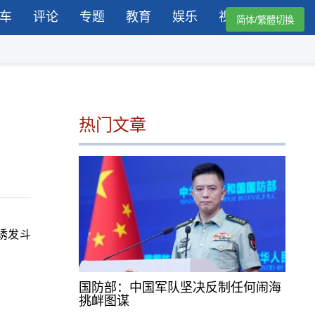
车
评论
专题
教育
娱乐
视频
简体/繁體切換
热门文章
诱发斗
国防部：中国军队坚决反制任何闹海
挑衅图谋