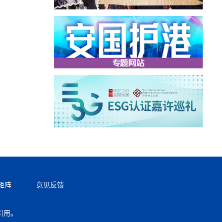
矩阵
意见反馈
引用。
返回顶部