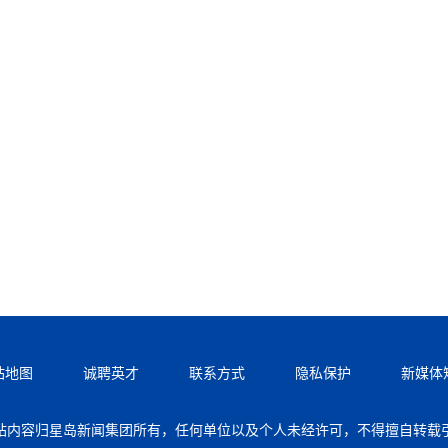
站地图
诚聘英才
联系方式
隐私保护
新媒体
站内容归星岛新闻集团所有，任何单位以及个人未经许可，不得擅自转载