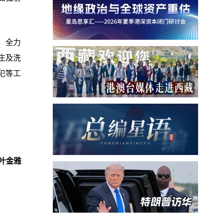
，全力
庄及洗
犯等工
叶金雅