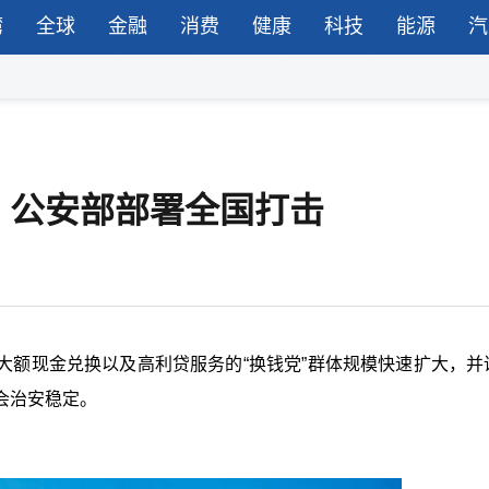
湾
全球
金融
消费
健康
科技
能源
汽
，公安部部署全国打击
大额现金兑换以及高利贷服务的“换钱党”群体规模快速扩大，并
会治安稳定。