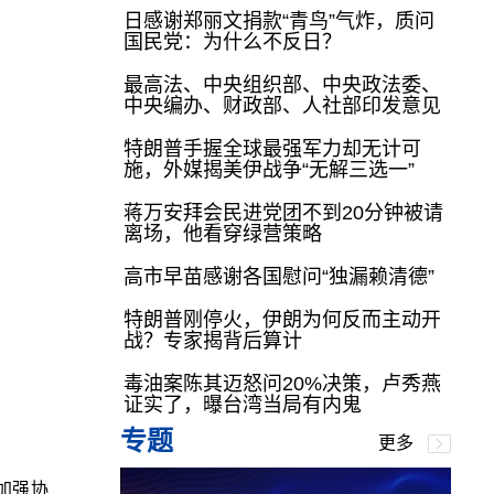
日感谢郑丽文捐款“青鸟”气炸，质问
国民党：为什么不反日？
最高法、中央组织部、中央政法委、
中央编办、财政部、人社部印发意见
特朗普手握全球最强军力却无计可
施，外媒揭美伊战争“无解三选一”
蒋万安拜会民进党团不到20分钟被请
离场，他看穿绿营策略
高市早苗感谢各国慰问“独漏赖清德”
特朗普刚停火，伊朗为何反而主动开
战？专家揭背后算计
毒油案陈其迈怒问20%决策，卢秀燕
证实了，曝台湾当局有内鬼
专题
更多
加强协