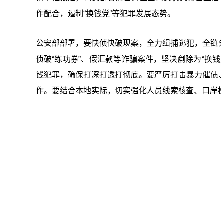
作配合，遏制“换钱党”等犯罪发展态势。
公安部部署，要快侦快破现案，全力缉捕逃犯，全链
侦破“练功券”、假汇款等诈骗案件，坚决剷除为“换
钱犯罪，确保打深打透打彻底。要严厉打击暴力催债
作。要结合本地实际，切实强化人员线索核查、口岸