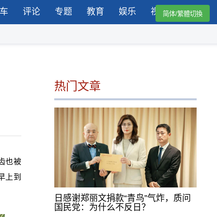
车
评论
专题
教育
娱乐
视频
简体/繁體切換
热门文章
齿也被
早上到
日感谢郑丽文捐款“青鸟”气炸，质问
国民党：为什么不反日？