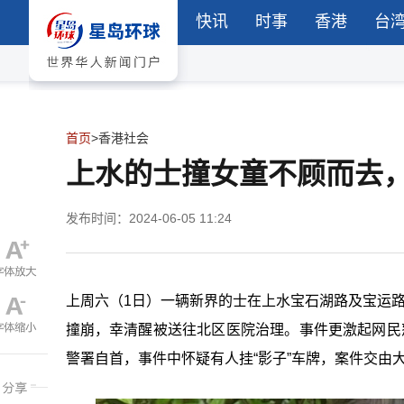
快讯
时事
香港
台
首页
>
香港社会
上水的士撞女童不顾而去
发布时间：2024-06-05 11:24
上周六（
1
日）一辆新界的士在上水宝石湖路及宝运
撞崩，幸清醒被送往北区医院治理。事件更激起网民
警署自首，事件中怀疑有人挂“影子”车牌，案件交由