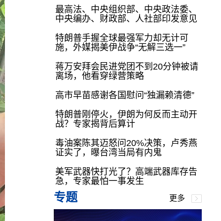
最高法、中央组织部、中央政法委、
中央编办、财政部、人社部印发意见
特朗普手握全球最强军力却无计可
施，外媒揭美伊战争“无解三选一”
蒋万安拜会民进党团不到20分钟被请
离场，他看穿绿营策略
高市早苗感谢各国慰问“独漏赖清德”
特朗普刚停火，伊朗为何反而主动开
战？专家揭背后算计
毒油案陈其迈怒问20%决策，卢秀燕
证实了，曝台湾当局有内鬼
美军武器快打光了？高端武器库存告
急，专家最怕一事发生
专题
更多