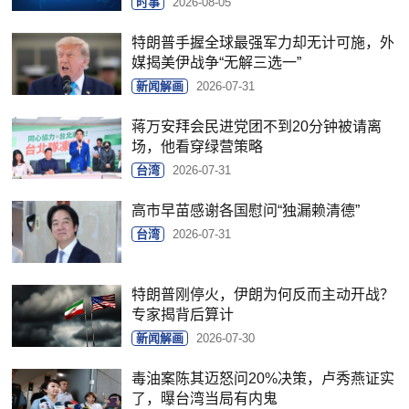
时事
2026-08-05
特朗普手握全球最强军力却无计可施，外
媒揭美伊战争“无解三选一”
新闻解画
2026-07-31
蒋万安拜会民进党团不到20分钟被请离
场，他看穿绿营策略
台湾
2026-07-31
高市早苗感谢各国慰问“独漏赖清德”
台湾
2026-07-31
特朗普刚停火，伊朗为何反而主动开战？
专家揭背后算计
新闻解画
2026-07-30
毒油案陈其迈怒问20%决策，卢秀燕证实
了，曝台湾当局有内鬼