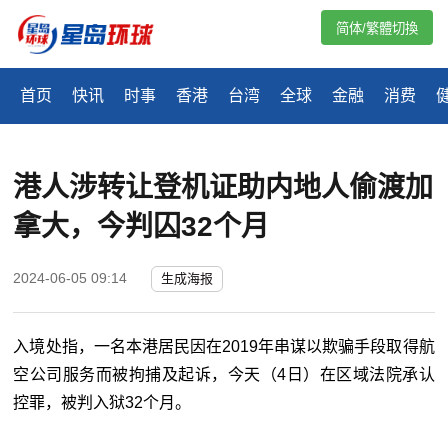
简体/繁體切換
首页
快讯
时事
香港
台湾
全球
金融
消费
港人涉转让登机证助内地人偷渡加
拿大，今判囚32个月
2024-06-05 09:14
生成海报
入境处指，一名本港居民因在
2019
年串谋以欺骗手段取得航
空公司服务而被拘捕及起诉，今天（
4
日）在区域法院承认
控罪，被判入狱
32
个月。