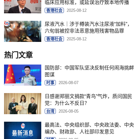
临床应用标准，或延误治疗致本地传播
香港社会
2025-08-12
尿液汽水｜涉于樽装汽水注尿液“加料”，
六旬翁被控非法恶意施用残害物品罪
香港社会
2025-08-12
热门文章
国防部：中国军队坚决反制任何闹海挑衅
图谋
时事
2026-08-07
日感谢郑丽文捐款“青鸟”气炸，质问国民
党：为什么不反日？
台湾
2026-08-05
最高法、中央组织部、中央政法委、中央
编办、财政部、人社部印发意见