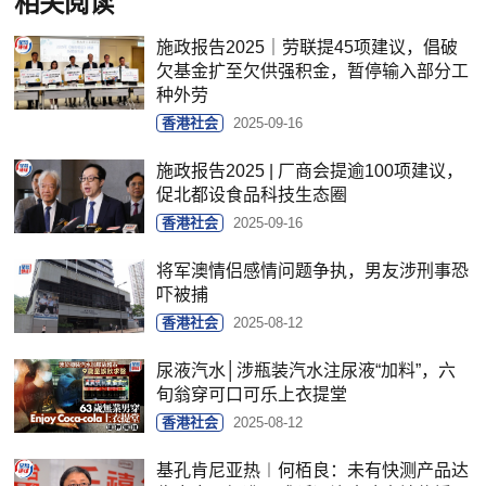
相关阅读
施政报告2025｜劳联提45项建议，倡破
欠基金扩至欠供强积金，暂停输入部分工
种外劳
香港社会
2025-09-16
施政报告2025 | 厂商会提逾100项建议，
促北都设食品科技生态圈
香港社会
2025-09-16
将军澳情侣感情问题争执，男友涉刑事恐
吓被捕
香港社会
2025-08-12
尿液汽水│涉瓶装汽水注尿液“加料”，六
旬翁穿可口可乐上衣提堂
香港社会
2025-08-12
基孔肯尼亚热︱何栢良：未有快测产品达