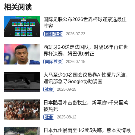
相关阅读
国际足联公布2026世界杯球迷票选最佳
阵容
国际-社会
2026-07-23
西班牙2-0送走法国队，时隔16年再进世
界杯决赛，姆巴佩0射正
国际-社会
2026-07-15
大马至少10名国会议员卷AI性爱片风波，
通讯部急寻Google协助调查
社会
2025-09-15
日本酷暑冲击畜牧业，新泻逾5千只蛋鸡
被热死
社会
2025-08-12
日本九州暴雨至少2死5失踪，熊本灾情最