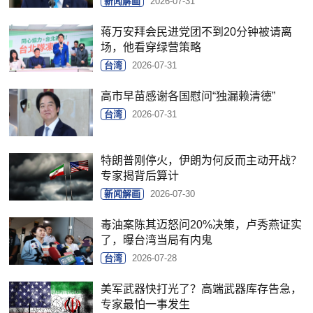
新闻解画
2026-07-31
蒋万安拜会民进党团不到20分钟被请离
场，他看穿绿营策略
台湾
2026-07-31
高市早苗感谢各国慰问“独漏赖清德”
台湾
2026-07-31
特朗普刚停火，伊朗为何反而主动开战？
专家揭背后算计
新闻解画
2026-07-30
毒油案陈其迈怒问20%决策，卢秀燕证实
了，曝台湾当局有内鬼
台湾
2026-07-28
美军武器快打光了？高端武器库存告急，
专家最怕一事发生