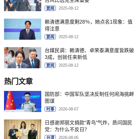
台风比选党主席重要
要闻
2025-08-12
赖清德满意度剩28％，她点名1现象：值
得注意
要闻
2025-08-12
台媒民调：赖清德、卓荣泰满意度皆跌破
3成，创就任来新低
要闻
2025-08-12
热门文章
国防部：中国军队坚决反制任何闹海挑衅
图谋
时事
2026-08-07
日感谢郑丽文捐款“青鸟”气炸，质问国民
党：为什么不反日？
台湾
2026-08-05