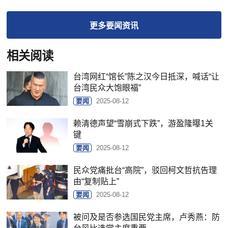
更多
要闻
资讯
相关阅读
台湾网红“馆长”陈之汉今日抵深，喊话“让
台湾民众大饱眼福”
要闻
2025-08-12
赖清德声望“雪崩式下跌”，游盈隆曝1关
键
要闻
2025-08-12
民众党痛批台“高院”，驳回柯文哲抗告理
由“复制贴上”
要闻
2025-08-12
被问及是否参选国民党主席，卢秀燕：防