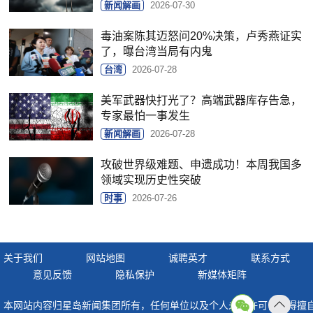
新闻解画
2026-07-30
毒油案陈其迈怒问20%决策，卢秀燕证实
了，曝台湾当局有内鬼
台湾
2026-07-28
美军武器快打光了？高端武器库存告急，
专家最怕一事发生
新闻解画
2026-07-28
攻破世界级难题、申遗成功！本周我国多
领域实现历史性突破
时事
2026-07-26
关于我们
网站地图
诚聘英才
联系方式
意见反馈
隐私保护
新媒体矩阵
本网站内容归星岛新闻集团所有，任何单位以及个人未经许可，不得擅