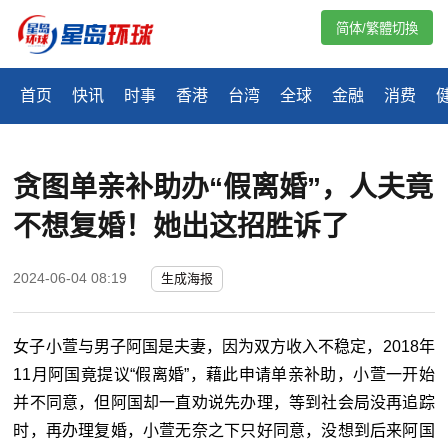
简体/繁體切換
首页
快讯
时事
香港
台湾
全球
金融
消费
贪图单亲补助办“假离婚”，人夫竟
不想复婚！她出这招胜诉了
2024-06-04 08:19
生成海报
女子小萱与男子阿国是夫妻，因为双方收入不稳定，
2018年
11月阿国竟提议
“
假离婚
”
，藉此申请单亲补助，小萱一开始
并不同意，但阿国却一直劝说先办理，等到社会局没再追踪
时，再办理复婚，小萱无奈之下只好同意，没想到后来阿国