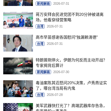
新闻解画
2026-07-31
蒋万安拜会民进党团不到20分钟被请离
场，他看穿绿营策略
台湾
2026-07-31
高市早苗感谢各国慰问“独漏赖清德”
台湾
2026-07-31
特朗普刚停火，伊朗为何反而主动开战？
专家揭背后算计
新闻解画
2026-07-30
毒油案陈其迈怒问20%决策，卢秀燕证实
了，曝台湾当局有内鬼
台湾
2026-07-28
美军武器快打光了？高端武器库存告急，