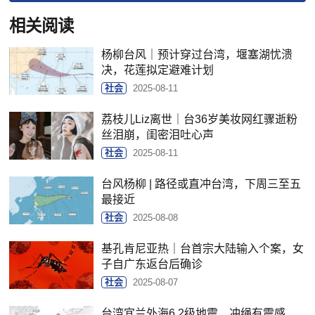
相关阅读
杨柳台风｜预计穿过台湾，堰塞湖忧溃
决，花莲拟定避难计划
社会
2025-08-11
荔枝儿Liz离世｜台36岁美妆网红骤逝粉
丝泪崩，闺密泪吐心声
社会
2025-08-11
台风杨柳 | 路径或直冲台湾，下周三至五
最接近
社会
2025-08-08
基孔肯尼亚热｜台首宗大陆输入个案，女
子自广东返台后确诊
社会
2025-08-07
台湾宜兰外海6.2级地震，冲绳有震感