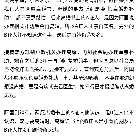
法院审理，小萱表示，当时
2人决定假离婚后，就由她负责
找证人签两愿离婚书，但她的朋友听到是要“假离婚办补
助”，都不愿意帮忙，后来离婚书上的A证人，是因为阿国说
办完相关补助后会再复婚，所以A证人才亲自签名，另外的
B证人并不知道这件事，最后是由她伪造签名。
接着双方就到户政机关办理离婚，再到社会局办理单亲补
助，她在之后的3年一直询问复婚的事，但阿国总以社会局
还持续打电话关心，要她不要心急，直到双方分居后，阿国
都不愿承认假离婚办补助一事，甚至还呛她，“不要在那边幻
想没离婚，要是有病就去看医生”，她不得已才提起确认离婚
无效。
阿国则辩称，两愿离婚书上的A证人他认识，但B证人他不
认识，双方要离婚时，离婚证书上的B证人是小萱的朋友，
B证人并没有跟他确认过。