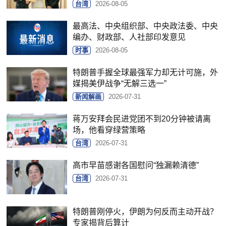
台湾
2026-08-05
最高法、中央组织部、中央政法委、中央
编办、财政部、人社部印发意见
时事
2026-08-05
特朗普手握全球最强军力却无计可施，外
媒揭美伊战争“无解三选一”
新闻解画
2026-07-31
蒋万安拜会民进党团不到20分钟被请离
场，他看穿绿营策略
台湾
2026-07-31
高市早苗感谢各国慰问“独漏赖清德”
台湾
2026-07-31
特朗普刚停火，伊朗为何反而主动开战？
专家揭背后算计