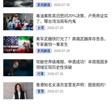
新闻解画
2026-07-30
毒油案陈其迈怒问20%决策，卢秀燕证实
了，曝台湾当局有内鬼
台湾
2026-07-28
美军武器快打光了？高端武器库存告急，
专家最怕一事发生
新闻解画
2026-07-28
攻破世界级难题、申遗成功！本周我国多
领域实现历史性突破
时事
2026-07-26
香港知名女演员宣萱发声明：图是假的！
香港
2026-07-25