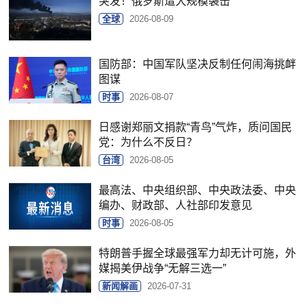
突发！俄罗斯遭大规模袭击
全球
2026-08-09
国防部：中国军队坚决反制任何闹海挑衅
图谋
时事
2026-08-07
日感谢郑丽文捐款“青鸟”气炸，质问国民
党：为什么不反日？
台湾
2026-08-05
最高法、中央组织部、中央政法委、中央
编办、财政部、人社部印发意见
时事
2026-08-05
特朗普手握全球最强军力却无计可施，外
媒揭美伊战争“无解三选一”
新闻解画
2026-07-31