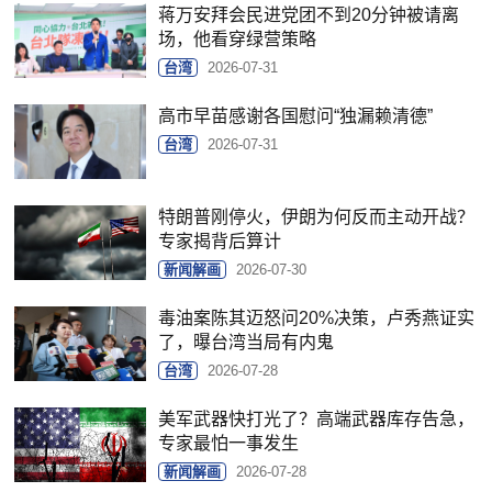
蒋万安拜会民进党团不到20分钟被请离
场，他看穿绿营策略
台湾
2026-07-31
高市早苗感谢各国慰问“独漏赖清德”
台湾
2026-07-31
特朗普刚停火，伊朗为何反而主动开战？
专家揭背后算计
新闻解画
2026-07-30
毒油案陈其迈怒问20%决策，卢秀燕证实
了，曝台湾当局有内鬼
台湾
2026-07-28
美军武器快打光了？高端武器库存告急，
专家最怕一事发生
新闻解画
2026-07-28