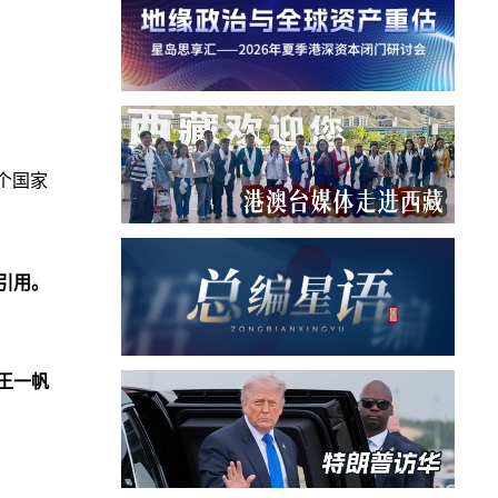
1个国家
。
引用。
王一帆