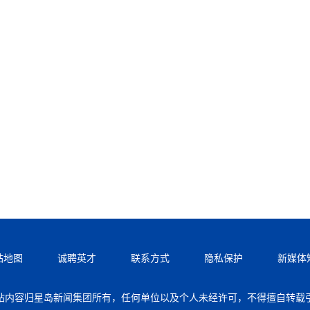
站地图
诚聘英才
联系方式
隐私保护
新媒体
站内容归星岛新闻集团所有，任何单位以及个人未经许可，不得擅自转载