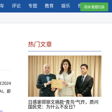
车
评论
专题
教育
娱乐
视频
简体/繁體切換
热门文章
2024
I，即
日感谢郑丽文捐款“青鸟”气炸，质问
国民党：为什么不反日？