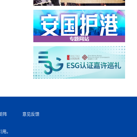
矩阵
意见反馈
引用。
返回顶部