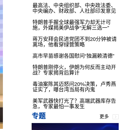
最高法、中央组织部、中央政法委、
中央编办、财政部、人社部印发意见
特朗普手握全球最强军力却无计可
施，外媒揭美伊战争“无解三选一”
蒋万安拜会民进党团不到20分钟被请
离场，他看穿绿营策略
高市早苗感谢各国慰问“独漏赖清德”
特朗普刚停火，伊朗为何反而主动开
战？专家揭背后算计
毒油案陈其迈怒问20%决策，卢秀燕
证实了，曝台湾当局有内鬼
美军武器快打光了？高端武器库存告
急，专家最怕一事发生
专题
更多