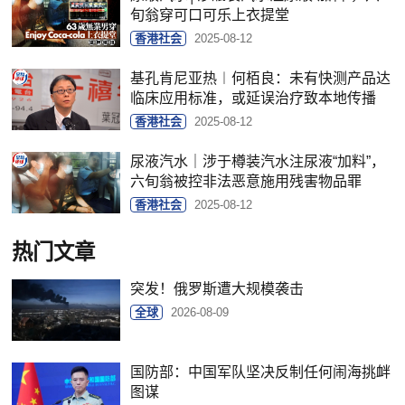
旬翁穿可口可乐上衣提堂
香港社会
2025-08-12
基孔肯尼亚热︱何栢良：未有快测产品达
临床应用标准，或延误治疗致本地传播
香港社会
2025-08-12
尿液汽水｜涉于樽装汽水注尿液“加料”，
六旬翁被控非法恶意施用残害物品罪
香港社会
2025-08-12
热门文章
突发！俄罗斯遭大规模袭击
全球
2026-08-09
国防部：中国军队坚决反制任何闹海挑衅
图谋