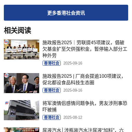
更多
香港社会
资讯
相关阅读
施政报告2025｜劳联提45项建议，倡破
欠基金扩至欠供强积金，暂停输入部分工
种外劳
香港社会
2025-09-16
施政报告2025 | 厂商会提逾100项建议，
促北都设食品科技生态圈
香港社会
2025-09-16
将军澳情侣感情问题争执，男友涉刑事恐
吓被捕
香港社会
2025-08-12
尿液汽水│涉瓶装汽水注尿液“加料”，六