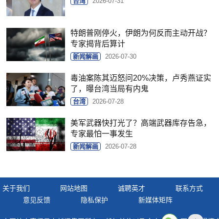
台湾
2026-07-31
特朗普刚停火，伊朗为何反而主动开战？
专家揭背后算计
新闻解画
2026-07-30
毒油案陈其迈怒问20%决策，卢秀燕证实
了，曝台湾当局有内鬼
台湾
2026-07-28
美军武器快打光了？高端武器库存告急，
专家最怕一事发生
新闻解画
2026-07-28
关于我们
网站地图
诚聘英才
联系方式
意见反馈
隐私保护
新媒体矩阵