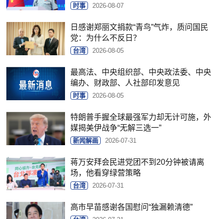
时事
2026-08-07
日感谢郑丽文捐款“青鸟”气炸，质问国民
党：为什么不反日？
台湾
2026-08-05
最高法、中央组织部、中央政法委、中央
编办、财政部、人社部印发意见
时事
2026-08-05
特朗普手握全球最强军力却无计可施，外
媒揭美伊战争“无解三选一”
新闻解画
2026-07-31
蒋万安拜会民进党团不到20分钟被请离
场，他看穿绿营策略
台湾
2026-07-31
高市早苗感谢各国慰问“独漏赖清德”