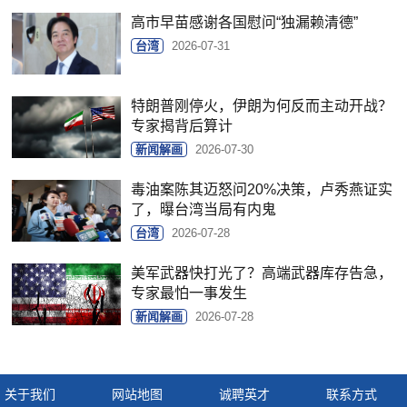
高市早苗感谢各国慰问“独漏赖清德”
台湾
2026-07-31
特朗普刚停火，伊朗为何反而主动开战？
专家揭背后算计
新闻解画
2026-07-30
毒油案陈其迈怒问20%决策，卢秀燕证实
了，曝台湾当局有内鬼
台湾
2026-07-28
美军武器快打光了？高端武器库存告急，
专家最怕一事发生
新闻解画
2026-07-28
关于我们
网站地图
诚聘英才
联系方式