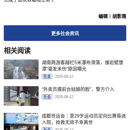
编辑︱胡影雅
更多
社会
资讯
相关阅读
湖南两游客越栏5米瀑布滑落，撞岩壁堕
潭“毫发未伤”原因曝光
社会
2025-08-12
“外卖员摸前台姑娘的脸”，警方介入
社会
2025-08-12
成都世运会｜意29岁运动员定向比赛昏迷
入院，抢救无效不幸离世
社会
2025-08-12