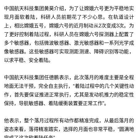
中国航天科技集团黄昊介绍，为了让嫦娥六号更为平稳地实
现月面软着陆，科研人员前期花了不少心思。在轨道设计
上，相比嫦娥五号，嫦娥六号的近月制动从2次变成3次。为
了更好控制着陆过程，科研人员在嫦娥六号探测器上配置了
多个敏感器，包括微波敏感器、激光敏感器和一系列光学成
像敏感器。这些敏感器可实现测距测速、障碍识别等功能，
以求平稳、安全着陆。
中国航天科技集团任德鹏表示，此次落月的难度主要是全程
地面无法干预，完全自主执行，“着陆过程中的几个关键性动
作，首先要保证推进正常执行，尤其是发动机推力的稳定性
保持，导航敏感器、着陆缓衝装置要正常工作”。
他表示，整个落月过程所有动作都精准完成，从最后落月的
姿态来看，落得精准踏实，选择的月面也非常平稳，“圆满地
完成了这次软着陆任务”。