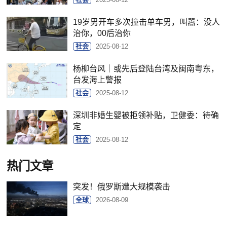
19岁男开车多次撞击单车男，叫嚣：没人
治你，00后治你
社会
2025-08-12
杨柳台风｜或先后登陆台湾及闽南粤东，
台发海上警报
社会
2025-08-12
深圳非婚生婴被拒领补贴，卫健委：待确
定
社会
2025-08-12
热门文章
突发！俄罗斯遭大规模袭击
全球
2026-08-09