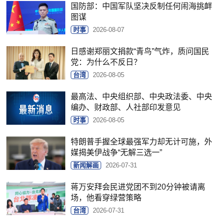
国防部：中国军队坚决反制任何闹海挑衅
图谋
时事
2026-08-07
日感谢郑丽文捐款“青鸟”气炸，质问国民
党：为什么不反日？
台湾
2026-08-05
最高法、中央组织部、中央政法委、中央
编办、财政部、人社部印发意见
时事
2026-08-05
特朗普手握全球最强军力却无计可施，外
媒揭美伊战争“无解三选一”
新闻解画
2026-07-31
蒋万安拜会民进党团不到20分钟被请离
场，他看穿绿营策略
台湾
2026-07-31