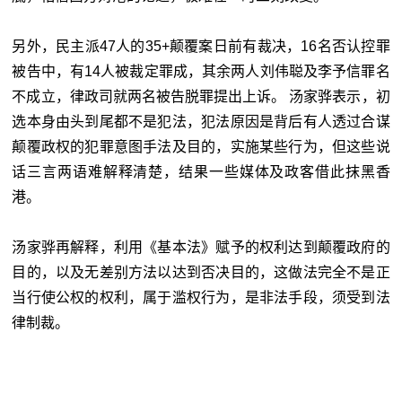
另外，民主派47人的35+颠覆案日前有裁决，16名否认控罪
被告中，有14人被裁定罪成，其余两人刘伟聪及李予信罪名
不成立，律政司就两名被告脱罪提出上诉。 汤家骅表示，初
选本身由头到尾都不是犯法，犯法原因是背后有人透过合谋
颠覆政权的犯罪意图手法及目的，实施某些行为，但这些说
话三言两语难解释清楚，结果一些媒体及政客借此抹黑香
港。
汤家骅再解释，利用《基本法》赋予的权利达到颠覆政府的
目的，以及无差别方法以达到否决目的，这做法完全不是正
当行使公权的权利，属于滥权行为，是非法手段，须受到法
律制裁。