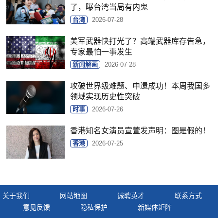
了，曝台湾当局有内鬼
台湾
2026-07-28
美军武器快打光了？高端武器库存告急，
专家最怕一事发生
新闻解画
2026-07-28
攻破世界级难题、申遗成功！本周我国多
领域实现历史性突破
时事
2026-07-26
香港知名女演员宣萱发声明：图是假的！
香港
2026-07-25
关于我们
网站地图
诚聘英才
联系方式
意见反馈
隐私保护
新媒体矩阵