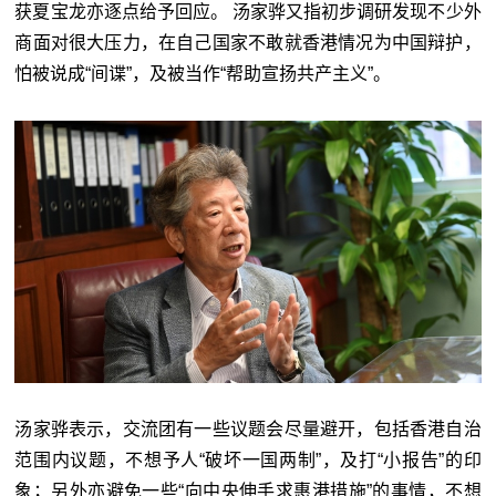
获夏宝龙亦逐点给予回应。 汤家骅又指初步调研发现不少外
商面对很大压力，在自己国家不敢就香港情况为中国辩护，
怕被说成“间谍”，及被当作“帮助宣扬共产主义”。
汤家骅表示，交流团有一些议题会尽量避开，包括香港自治
范围内议题，不想予人“破坏一国两制”，及打“小报告”的印
象；另外亦避免一些“向中央伸手求惠港措施”的事情，不想