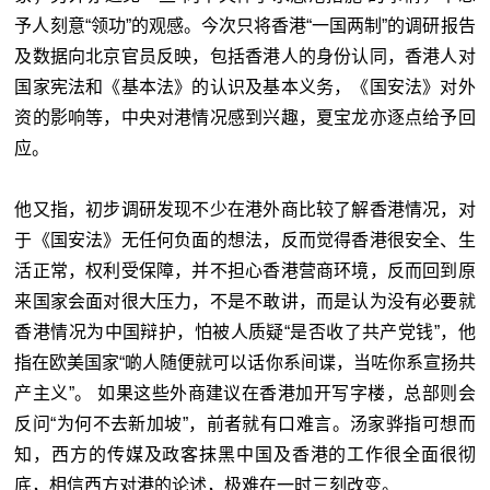
予人刻意“领功”的观感。今次只将香港“一国两制”的调研报告
及数据向北京官员反映，包括香港人的身份认同，香港人对
国家宪法和《基本法》的认识及基本义务，《国安法》对外
资的影响等，中央对港情况感到兴趣，夏宝龙亦逐点给予回
应。
他又指，初步调研发现不少在港外商比较了解香港情况，对
于《国安法》无任何负面的想法，反而觉得香港很安全、生
活正常，权利受保障，并不担心香港营商环境，反而回到原
来国家会面对很大压力，不是不敢讲，而是认为没有必要就
香港情况为中国辩护，怕被人质疑“是否收了共产党钱”，他
指在欧美国家“啲人随便就可以话你系间谍，当咗你系宣扬共
产主义”。 如果这些外商建议在香港加开写字楼，总部则会
反问“为何不去新加坡”，前者就有口难言。汤家骅指可想而
知，西方的传媒及政客抹黑中国及香港的工作很全面很彻
底，相信西方对港的论述，极难在一时三刻改变。