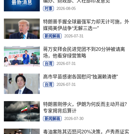
编办、财政部、人社部印发意见
时事
2026-08-05
特朗普手握全球最强军力却无计可施，外
媒揭美伊战争“无解三选一”
新闻解画
2026-07-31
蒋万安拜会民进党团不到20分钟被请离
场，他看穿绿营策略
台湾
2026-07-31
高市早苗感谢各国慰问“独漏赖清德”
台湾
2026-07-31
特朗普刚停火，伊朗为何反而主动开战？
专家揭背后算计
新闻解画
2026-07-30
毒油案陈其迈怒问20%决策，卢秀燕证实