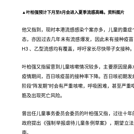
▲叶柏强预计下月至8月会进入夏季流感高峰。资料图片
他又指到，现时本港流感感染个案亦多，儿童的重症
态，亦因过去几年未有流感爆发，因此未有接种疫苗
H3 、乙型流感均有覆盖，呼吁家长尽快带子女接种
叶柏强又指留意到儿童咳嗽情况较多，主要原因是鼻
疫情期间，百日咳疫苗的接种率下降。百日咳初期发
阶段“阵发期”时会有严重咳嗽，呼吸困难，甚至严
筋及出现死亡风险。
曾出任儿童事务委员会委员的叶柏强又指，过往十年
政府提出《强制举报虐待儿童条例草案》，期望立法
南。