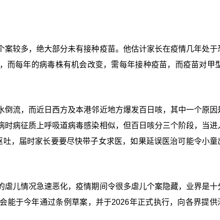
个案较多，绝大部分未有接种疫苗。他估计家长在疫情几年处于
，而每年的病毒株有机会改变，需每年接种疫苗，而疫苗对甲型
。
水倒流，而近日西方及本港邻近地方爆发百日咳，其中一个原因
病时病征质上呼吸道病毒感染相似，但百日咳分三个阶段，当进
重呕吐，届时家长要要尽快带子女求医，如果延误医治可能令小童
的虐儿情况急速恶化，疫情期间令很多虐儿个案隐藏，业界是十
会能于今年通过条例草案，并于2026年正式执行，向各界提供