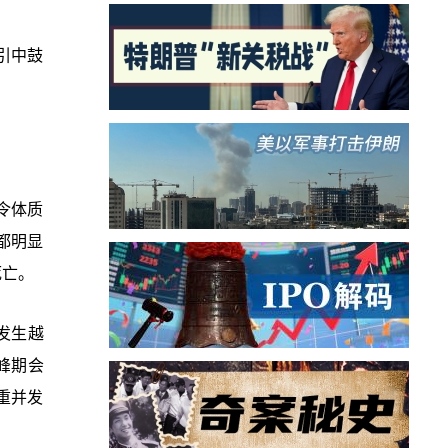
引中鼓
令体质
都明显
死亡。
发生越
峰期会
重并发