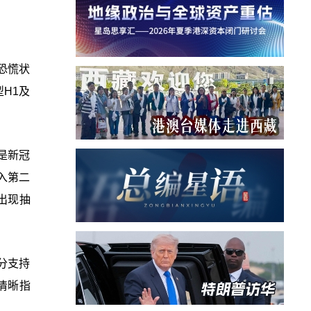
恐慌状
H1及
是新冠
入第二
出现抽
分支持
清晰指