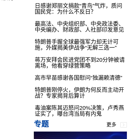
日感谢郑丽文捐款“青鸟”气炸，质问
国民党：为什么不反日？
最高法、中央组织部、中央政法委、
中央编办、财政部、人社部印发意见
特朗普手握全球最强军力却无计可
施，外媒揭美伊战争“无解三选一”
蒋万安拜会民进党团不到20分钟被请
离场，他看穿绿营策略
高市早苗感谢各国慰问“独漏赖清德”
特朗普刚停火，伊朗为何反而主动开
战？专家揭背后算计
毒油案陈其迈怒问20%决策，卢秀燕
证实了，曝台湾当局有内鬼
专题
更多