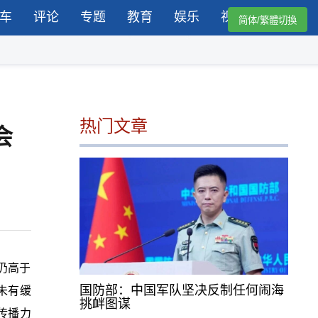
车
评论
专题
教育
娱乐
视频
简体/繁體切換
热门文章
会
仍高于
国防部：中国军队坚决反制任何闹海
未有缓
挑衅图谋
传播力