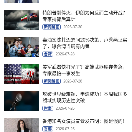
特朗普刚停火，伊朗为何反而主动开战？
专家揭背后算计
新闻解画
2026-07-30
毒油案陈其迈怒问20%决策，卢秀燕证实
了，曝台湾当局有内鬼
台湾
2026-07-28
美军武器快打光了？高端武器库存告急，
专家最怕一事发生
新闻解画
2026-07-28
攻破世界级难题、申遗成功！本周我国多
领域实现历史性突破
时事
2026-07-26
香港知名女演员宣萱发声明：图是假的！
香港
2026-07-25