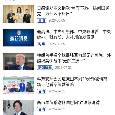
日感谢郑丽文捐款“青鸟”气炸，质问国民
党：为什么不反日？
台湾
2026-08-05
最高法、中央组织部、中央政法委、中央
编办、财政部、人社部印发意见
时事
2026-08-05
特朗普手握全球最强军力却无计可施，外
媒揭美伊战争“无解三选一”
新闻解画
2026-07-31
蒋万安拜会民进党团不到20分钟被请离
场，他看穿绿营策略
台湾
2026-07-31
高市早苗感谢各国慰问“独漏赖清德”
台湾
2026-07-31