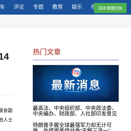
车
评论
专题
教育
娱乐
视频
简体/繁體切換
热门文章
4
最高法、中央组织部、中央政法委、
联会副
中央编办、财政部、人社部印发意见
他人士
特朗普手握全球最强军力却无计可
施，外媒揭美伊战争“无解三选一”