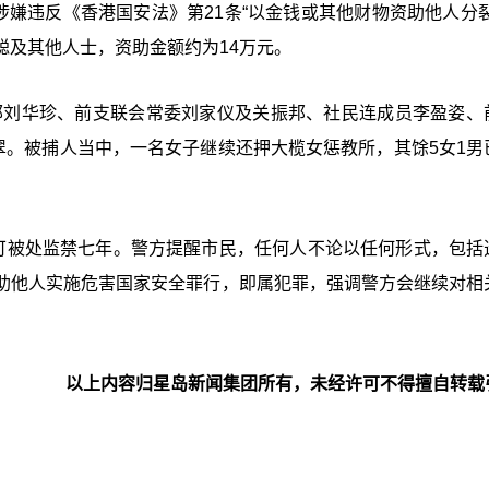
涉嫌违反《香港国安法》第21条“以金钱或其他财物资助他人分裂
聪及其他人士，资助金额约为14万元。
母邹刘华珍、前支联会常委刘家仪及关振邦、社民连成员李盈姿、
翠。被捕人当中，一名女子继续还押大榄女惩教所，其馀5女1男
高可被处监禁七年。警方提醒市民，任何人不论以任何形式，包括
助他人实施危害国家安全罪行，即属犯罪，强调警方会继续对相
以上内容归星岛新闻集团所有，未经许可不得擅自转载