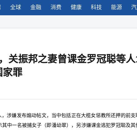
湾
全球
金融
消费
健康
科技
能源
汽
，关振邦之妻曾课金罗冠聪等人1
国家罪
人，涉嫌发布煽动帖文，当中包括正在大榄女惩教所还押的前支
表示其中一名被捕女子（即潘幼翠），另涉嫌课金逃犯罗冠聪及其