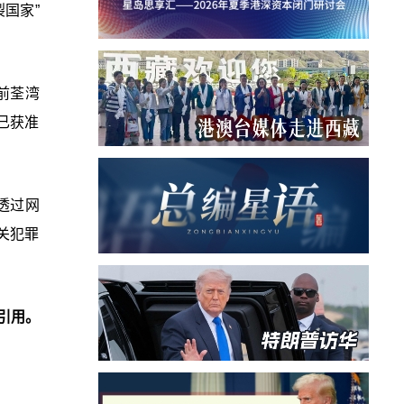
国家”
前荃湾
已获准
透过网
关犯罪
引用。