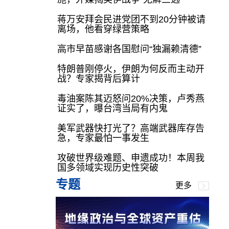
蒋万安拜会民进党团不到20分钟被请
离场，他看穿绿营策略
高市早苗感谢各国慰问“独漏赖清德”
特朗普刚停火，伊朗为何反而主动开
战？专家揭背后算计
毒油案陈其迈怒问20%决策，卢秀燕
证实了，曝台湾当局有内鬼
美军武器快打光了？高端武器库存告
急，专家最怕一事发生
攻破世界级难题、申遗成功！本周我
国多领域实现历史性突破
专题
更多