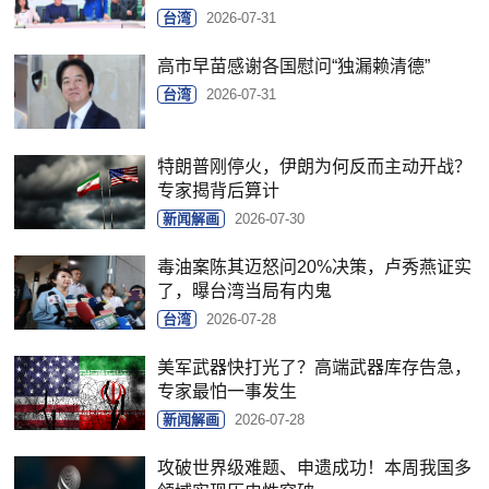
台湾
2026-07-31
高市早苗感谢各国慰问“独漏赖清德”
台湾
2026-07-31
特朗普刚停火，伊朗为何反而主动开战？
专家揭背后算计
新闻解画
2026-07-30
毒油案陈其迈怒问20%决策，卢秀燕证实
了，曝台湾当局有内鬼
台湾
2026-07-28
美军武器快打光了？高端武器库存告急，
专家最怕一事发生
新闻解画
2026-07-28
攻破世界级难题、申遗成功！本周我国多