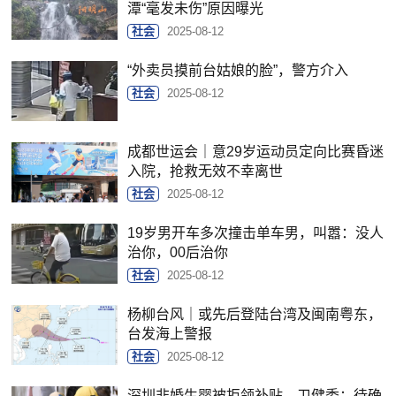
潭“毫发未伤”原因曝光
社会
2025-08-12
“外卖员摸前台姑娘的脸”，警方介入
社会
2025-08-12
成都世运会｜意29岁运动员定向比赛昏迷
入院，抢救无效不幸离世
社会
2025-08-12
19岁男开车多次撞击单车男，叫嚣：没人
治你，00后治你
社会
2025-08-12
杨柳台风｜或先后登陆台湾及闽南粤东，
台发海上警报
社会
2025-08-12
深圳非婚生婴被拒领补贴，卫健委：待确