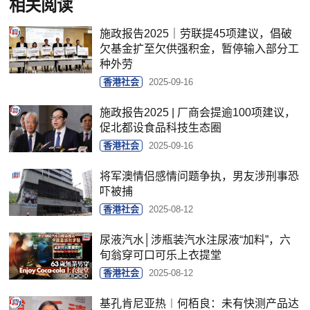
相关阅读
施政报告2025｜劳联提45项建议，倡破
欠基金扩至欠供强积金，暂停输入部分工
种外劳
香港社会
2025-09-16
施政报告2025 | 厂商会提逾100项建议，
促北都设食品科技生态圈
香港社会
2025-09-16
将军澳情侣感情问题争执，男友涉刑事恐
吓被捕
香港社会
2025-08-12
尿液汽水│涉瓶装汽水注尿液“加料”，六
旬翁穿可口可乐上衣提堂
香港社会
2025-08-12
基孔肯尼亚热︱何栢良：未有快测产品达