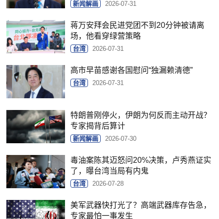
新闻解画
2026-07-31
蒋万安拜会民进党团不到20分钟被请离
场，他看穿绿营策略
台湾
2026-07-31
高市早苗感谢各国慰问“独漏赖清德”
台湾
2026-07-31
特朗普刚停火，伊朗为何反而主动开战？
专家揭背后算计
新闻解画
2026-07-30
毒油案陈其迈怒问20%决策，卢秀燕证实
了，曝台湾当局有内鬼
台湾
2026-07-28
美军武器快打光了？高端武器库存告急，
专家最怕一事发生