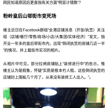
网民知道原因后更直指有关方面“明显计错数”？
粉岭皇后山邨街市变死场
楼主近日在Facebook群组“全港店铺消息（开张/执笠）关注
组（店铺/餐厅/零售/商场/小店/大集团/实体经济）”发文，指
开业一年多的皇后邨街市内，出现“倒闭执笠的商铺几近一半
”的情况，并上载街市实况的相片。
从相片中可见，部分拉闸商铺贴上“装修进行中”的告示，惟
楼主认为是假象，怀疑“实质是根本冇人租，这些倒闭执笠的
店铺封上围板几个月了，从来没有装修工人出入。”。