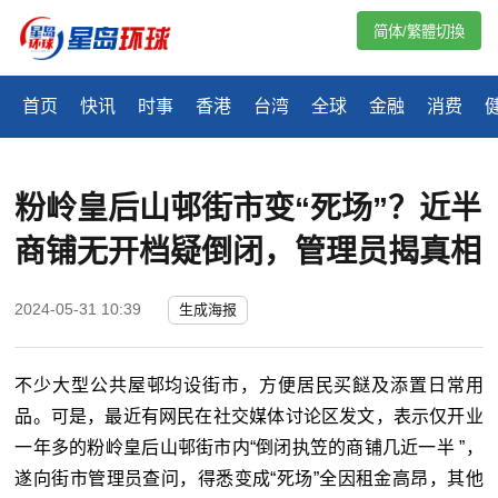
简体/繁體切換
首页
快讯
时事
香港
台湾
全球
金融
消费
粉岭皇后山邨街市变“死场”？近半
商铺无开档疑倒闭，管理员揭真相
2024-05-31 10:39
生成海报
不少大型公共屋邨均设街市，方便居民买餸及添置日常用
品。可是，最近有网民在社交媒体讨论区发文，表示仅开业
一年多的粉岭皇后山邨街市内“倒闭执笠的商铺几近一半 ”，
遂向街市管理员查问，得悉变成“死场”全因租金高昂，其他