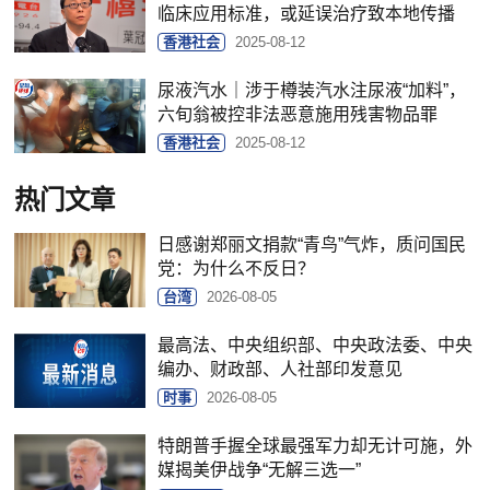
临床应用标准，或延误治疗致本地传播
香港社会
2025-08-12
尿液汽水｜涉于樽装汽水注尿液“加料”，
六旬翁被控非法恶意施用残害物品罪
香港社会
2025-08-12
热门文章
日感谢郑丽文捐款“青鸟”气炸，质问国民
党：为什么不反日？
台湾
2026-08-05
最高法、中央组织部、中央政法委、中央
编办、财政部、人社部印发意见
时事
2026-08-05
特朗普手握全球最强军力却无计可施，外
媒揭美伊战争“无解三选一”