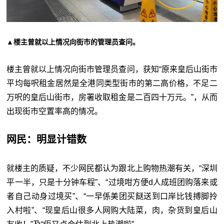
▲楼主曾就以上情况向街市的管理员查问。
楼主曾就以上情况向街市管理员查问，获知“原来皇后山街市
平均每
呎租金居然是全港同类型街市的第二高价格，不足二
万呎的皇后山街市，房署收取租金是二百四十万元。”，从而
出现街市空置率高的情况。
网民：明显计错数
就楼主的质疑，不少网民都认为跟北上购物热潮有关，“深圳
平一半，只是十分钟车程”、“过境咁方便d人成班团购落来或
者自己动身过境买”、“一早係美团买餸送到口岸比钱搏脚拎
入村啦”、“现皇后山很多人网购大陆菜，肉，杂货到皇后山