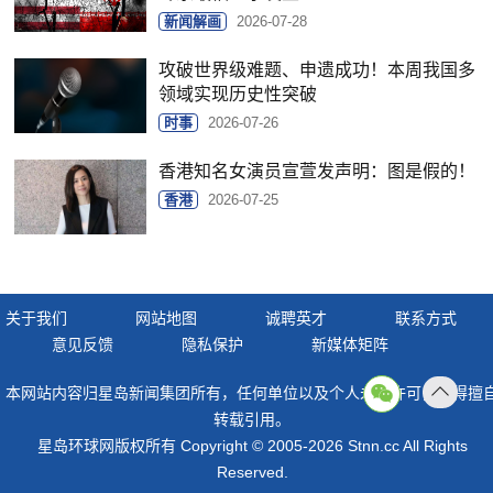
新闻解画
2026-07-28
攻破世界级难题、申遗成功！本周我国多
领域实现历史性突破
时事
2026-07-26
香港知名女演员宣萱发声明：图是假的！
香港
2026-07-25
关于我们
网站地图
诚聘英才
联系方式
意见反馈
隐私保护
新媒体矩阵
本网站内容归星岛新闻集团所有，任何单位以及个人未经许可，不得擅
返回
转载引用。
顶部
星岛环球网版权所有 Copyright © 2005-2026 Stnn.cc All Rights
Reserved.