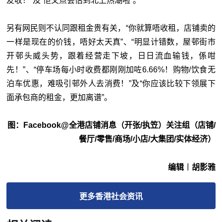
友收！”及“佢又点会估到北上热潮啦”。
另有网民则不认同跟租金贵有关，“你就算唔收租，店铺卖的
一样是现在的价钱，唔好太天真”、“明显计错数，屋邨街市
开邨头威头势，跟着经营走下坡，日日流血输钱，係咁
先！”、“停车场每小时收费都刚刚加咗6.66%！购物/饮食无
泊车优惠，难吸引邨外人去消费！”及“你应该比较下领展下
面承包商的租金，更加离谱”。
图：Facebook@全港店铺消息（开张/执笠）关注组（店铺/
餐厅/零售/商场/小店/大集团/实体经济）
编辑︱胡影雅
更多
香港社会
资讯