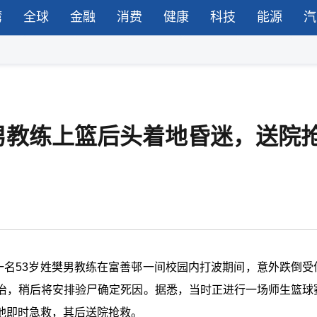
湾
全球
金融
消费
健康
科技
能源
汽
男教练上篮后头着地昏迷，送院
一名53岁姓樊男教练在富善邨一间校园内打波期间，意外跌倒受
治，稍后将安排验尸确定死因。据悉，当时正进行一场师生篮球
他即时急救，其后送院抢救。