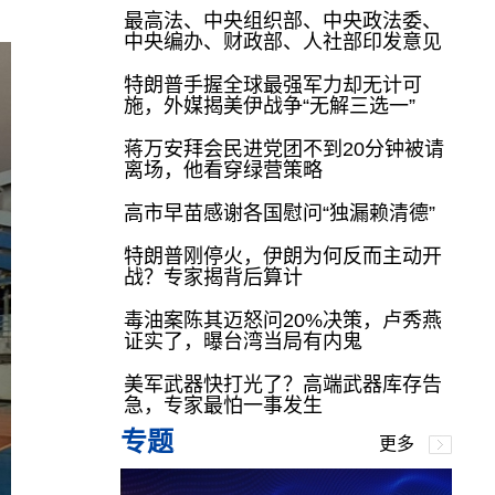
最高法、中央组织部、中央政法委、
中央编办、财政部、人社部印发意见
特朗普手握全球最强军力却无计可
施，外媒揭美伊战争“无解三选一”
蒋万安拜会民进党团不到20分钟被请
离场，他看穿绿营策略
高市早苗感谢各国慰问“独漏赖清德”
特朗普刚停火，伊朗为何反而主动开
战？专家揭背后算计
毒油案陈其迈怒问20%决策，卢秀燕
证实了，曝台湾当局有内鬼
美军武器快打光了？高端武器库存告
急，专家最怕一事发生
专题
更多