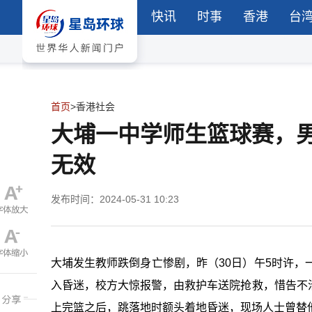
快讯
时事
香港
台
首页
>
香港社会
大埔一中学师生篮球赛，
无效
发布时间：2024-05-31 10:23
大埔发生教师跌倒身亡惨剧，昨（30日）午5时许，
入昏迷，校方大惊报警，由救护车送院抢救，惜告不
上完篮之后，跳落地时额头着地昏迷，现场人士曾替