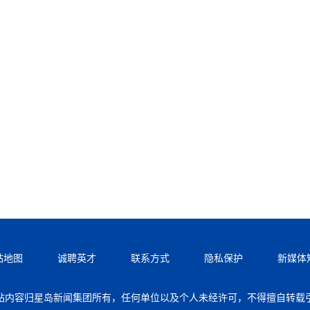
站地图
诚聘英才
联系方式
隐私保护
新媒体
站内容归星岛新闻集团所有，任何单位以及个人未经许可，不得擅自转载