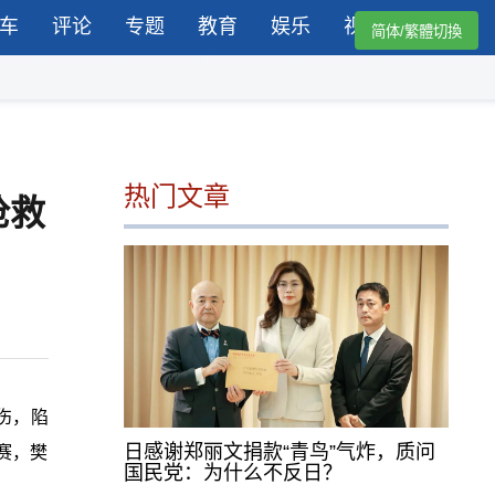
车
评论
专题
教育
娱乐
视频
简体/繁體切換
热门文章
抢救
伤，陷
日感谢郑丽文捐款“青鸟”气炸，质问
赛，樊
国民党：为什么不反日？