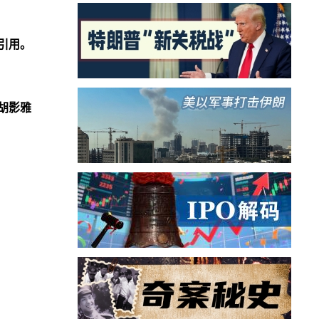
引用。
胡影雅