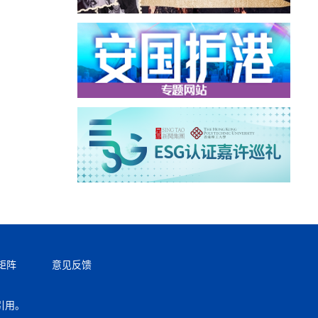
矩阵
意见反馈
引用。
返回顶部