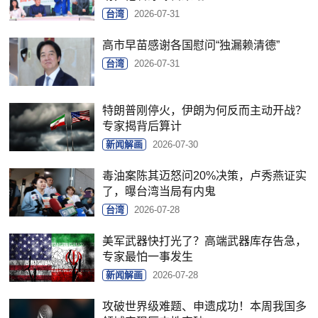
台湾
2026-07-31
高市早苗感谢各国慰问“独漏赖清德”
台湾
2026-07-31
特朗普刚停火，伊朗为何反而主动开战？
专家揭背后算计
新闻解画
2026-07-30
毒油案陈其迈怒问20%决策，卢秀燕证实
了，曝台湾当局有内鬼
台湾
2026-07-28
美军武器快打光了？高端武器库存告急，
专家最怕一事发生
新闻解画
2026-07-28
攻破世界级难题、申遗成功！本周我国多