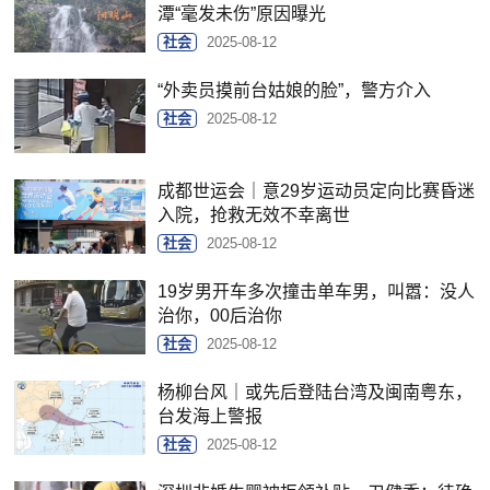
潭“毫发未伤”原因曝光
社会
2025-08-12
“外卖员摸前台姑娘的脸”，警方介入
社会
2025-08-12
成都世运会｜意29岁运动员定向比赛昏迷
入院，抢救无效不幸离世
社会
2025-08-12
19岁男开车多次撞击单车男，叫嚣：没人
治你，00后治你
社会
2025-08-12
杨柳台风｜或先后登陆台湾及闽南粤东，
台发海上警报
社会
2025-08-12