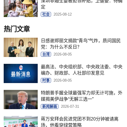
深圳非婚生婴被拒领补贴，卫健委：待确
定
社会
2025-08-12
热门文章
日感谢郑丽文捐款“青鸟”气炸，质问国民
党：为什么不反日？
台湾
2026-08-05
最高法、中央组织部、中央政法委、中央
编办、财政部、人社部印发意见
时事
2026-08-05
特朗普手握全球最强军力却无计可施，外
媒揭美伊战争“无解三选一”
新闻解画
2026-07-31
蒋万安拜会民进党团不到20分钟被请离
场，他看穿绿营策略