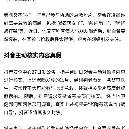
老陶又不时拍一些自己参与协助的急救短片，常会在凌晨碰
到需要急救的病患，包括“喝农药女子”、“颅内出血”、“吃烧
烤打架”等，近日，他又声称有病人与朋友喝酒后，脑血管突
然爆裂，在其参与抢救后性命得保，短片在网络引发关注。
抖音主动核实内容真假
抖音安全中心27日发公告，指平台即日起会主动对热点内容
进行核实，上述老陶发放的短片，经研判老陶是一名整容医
生，按常理不太可能参与此类急救，怀疑相关影片高度似虚
假摆拍。 随后，抖音请求安徽省有关部门核实。 经当地卫
健部门和网信部门调查，查实上述视频是“老陶有话说”“自编
自导”，抖音遂将其永久封禁。
抖音表示，对于创作者发布的演绎类内容，抖音要求发布者