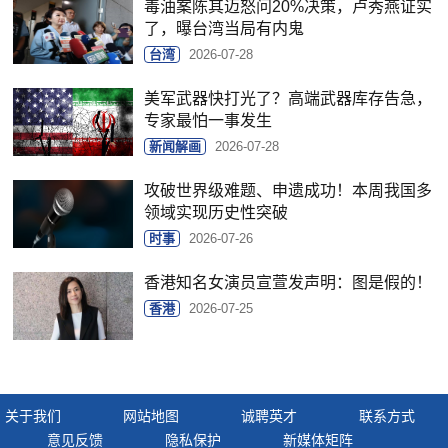
毒油案陈其迈怒问20%决策，卢秀燕证实
了，曝台湾当局有内鬼
台湾
2026-07-28
美军武器快打光了？高端武器库存告急，
专家最怕一事发生
新闻解画
2026-07-28
攻破世界级难题、申遗成功！本周我国多
领域实现历史性突破
时事
2026-07-26
香港知名女演员宣萱发声明：图是假的！
香港
2026-07-25
关于我们
网站地图
诚聘英才
联系方式
意见反馈
隐私保护
新媒体矩阵