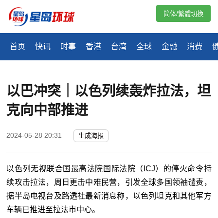
简体/繁體切換
首页
快讯
时事
香港
台湾
全球
金融
消费
以巴冲突｜以色列续轰炸拉法，坦
克向中部推进
2024-05-28 20:31
生成海报
以色列无视联合国最高法院国际法院（ICJ）的停火命令持
续攻击拉法，周日更击中难民营，引发全球多国领袖谴责，
据半岛电视台及路透社最新消息称，以色列坦克和其他军方
车辆已推进至拉法市中心。