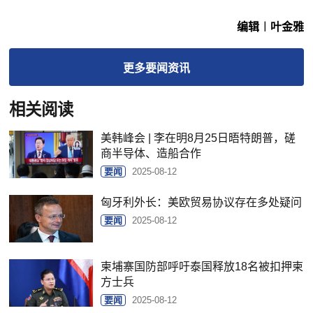
编辑︱叶金雅
更多
要闻
资讯
相关阅读
美韩峰会 | 李在明8月25日晤特朗普，磋
商半导体、造船合作
要闻
2025-08-12
匈牙利外长：美欧贸易协议存在多处疑问
要闻
2025-08-12
柬埔寨国防部呼吁泰国释放18名被扣押柬
方士兵
要闻
2025-08-12