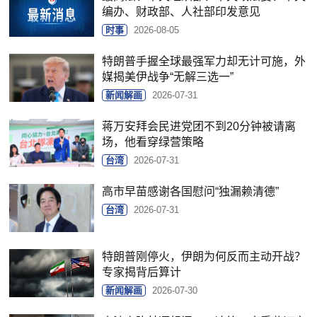
编办、财政部、人社部印发意见
时事
2026-08-05
特朗普手握全球最强军力却无计可施，外
媒揭美伊战争“无解三选一”
新闻解画
2026-07-31
蒋万安拜会民进党团不到20分钟被请离
场，他看穿绿营策略
台湾
2026-07-31
高市早苗感谢各国慰问“独漏赖清德”
台湾
2026-07-31
特朗普刚停火，伊朗为何反而主动开战？
专家揭背后算计
新闻解画
2026-07-30