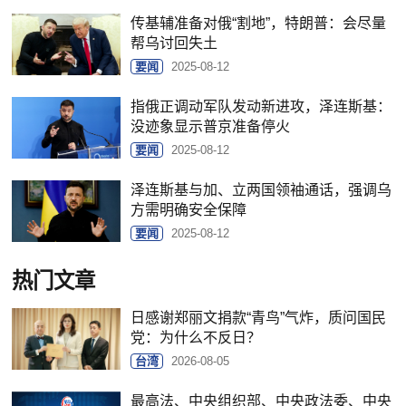
传基辅准备对俄“割地”，特朗普：会尽量
帮乌讨回失土
要闻
2025-08-12
指俄正调动军队发动新进攻，泽连斯基：
没迹象显示普京准备停火
要闻
2025-08-12
泽连斯基与加、立两国领袖通话，强调乌
方需明确安全保障
要闻
2025-08-12
热门文章
日感谢郑丽文捐款“青鸟”气炸，质问国民
党：为什么不反日？
台湾
2026-08-05
最高法、中央组织部、中央政法委、中央