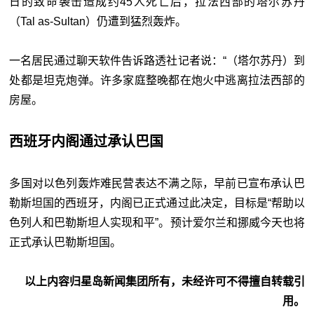
日的致命袭击造成约45人死亡后，拉法西部的塔尔苏丹
（Tal as-Sultan）仍遭到猛烈轰炸。
一名居民通过聊天软件告诉路透社记者说：“（塔尔苏丹）到
处都是坦克炮弹。许多家庭整晚都在炮火中逃离拉法西部的
房屋。
西班牙内阁通过承认巴国
多国对以色列轰炸难民营表达不满之际，早前已宣布承认巴
勒斯坦国的西班牙，内阁已正式通过此决定，目标是“帮助以
色列人和巴勒斯坦人实现和平”。预计爱尔兰和挪威今天也将
正式承认巴勒斯坦国。
以上内容归星岛新闻集团所有，未经许可不得擅自转载引
用。