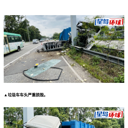
▲垃圾车车头严重损毁。