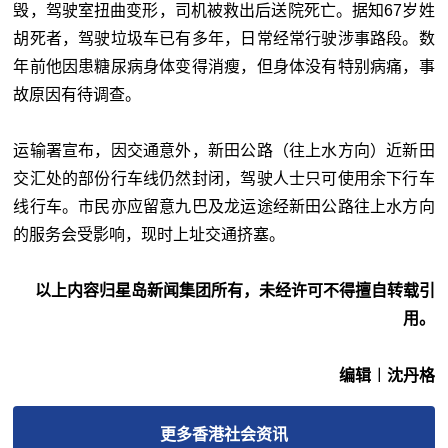
毁，驾驶室扭曲变形，司机被救出后送院死亡。据知67岁姓
胡死者，驾驶垃圾车已有多年，日常经常行驶涉事路段。数
年前他因患糖尿病身体变得消瘦，但身体没有特别病痛，事
故原因有待调查。
运输署宣布，因交通意外，新田公路（往上水方向）近新田
交汇处的部份行车线仍然封闭，驾驶人士只可使用余下行车
线行车。市民亦应留意九巴及龙运途经新田公路往上水方向
的服务会受影响，现时上址交通挤塞。
以上内容归星岛新闻集团所有，未经许可不得擅自转载引
用。
编辑︱沈丹格
更多
香港社会
资讯