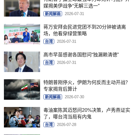
媒揭美伊战争“无解三选一”
新闻解画
2026-07-31
蒋万安拜会民进党团不到20分钟被请离
场，他看穿绿营策略
台湾
2026-07-31
高市早苗感谢各国慰问“独漏赖清德”
台湾
2026-07-31
特朗普刚停火，伊朗为何反而主动开战？
专家揭背后算计
新闻解画
2026-07-30
毒油案陈其迈怒问20%决策，卢秀燕证实
了，曝台湾当局有内鬼
台湾
2026-07-28