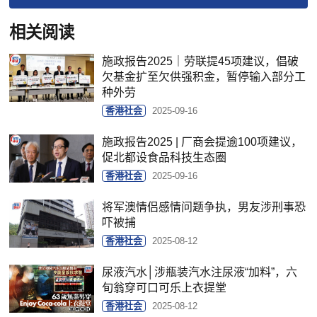
相关阅读
施政报告2025｜劳联提45项建议，倡破
欠基金扩至欠供强积金，暂停输入部分工
种外劳
香港社会
2025-09-16
施政报告2025 | 厂商会提逾100项建议，
促北都设食品科技生态圈
香港社会
2025-09-16
将军澳情侣感情问题争执，男友涉刑事恐
吓被捕
香港社会
2025-08-12
尿液汽水│涉瓶装汽水注尿液“加料”，六
旬翁穿可口可乐上衣提堂
香港社会
2025-08-12