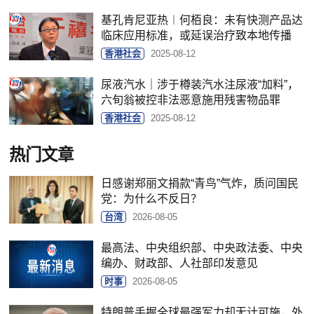
基孔肯尼亚热︱何栢良：未有快测产品达
临床应用标准，或延误治疗致本地传播
香港社会
2025-08-12
尿液汽水｜涉于樽装汽水注尿液“加料”，
六旬翁被控非法恶意施用残害物品罪
香港社会
2025-08-12
热门文章
日感谢郑丽文捐款“青鸟”气炸，质问国民
党：为什么不反日？
台湾
2026-08-05
最高法、中央组织部、中央政法委、中央
编办、财政部、人社部印发意见
时事
2026-08-05
特朗普手握全球最强军力却无计可施，外