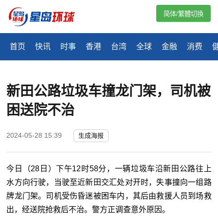
简体/繁體切換
首页
快讯
时事
香港
台湾
全球
金融
消费
新田公路垃圾车撞龙门架，司机被
困送院不治
2024-05-28 15:39
生成海报
今日（
28
日）下午
12
时
58
分，一辆垃圾车沿新田公路往上
水方向行驶，当驶至近新田交汇处对开时，失事撞向一组路
牌龙门架。司机受伤昏迷被困车内，其后由救援人员到场救
出，经送院抢救后不治。警方正调查意外原因。