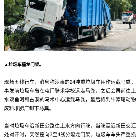
▲垃圾车撞龙门架。
现场五线行车，消息称涉事的
24
吨重垃圾车用作运载马粪，
事发前垃圾车曾在屯门骑术学校运走马粪，之后会再前往上
水双鱼河和古洞的马术中心运载马粪，最后将到牛潭尾动物
废料堆肥厂卸下马粪。
当时垃圾车沿新田公路往上水方向行驶，当驶至近新田交汇
处对开时，突然撞向3至4线分隔龙门架。垃圾车车头严重损