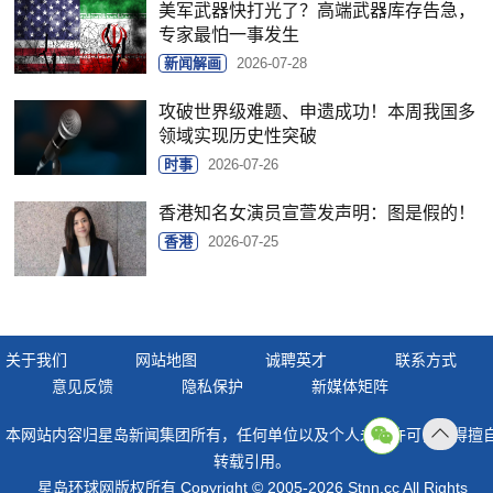
美军武器快打光了？高端武器库存告急，
专家最怕一事发生
新闻解画
2026-07-28
攻破世界级难题、申遗成功！本周我国多
领域实现历史性突破
时事
2026-07-26
香港知名女演员宣萱发声明：图是假的！
香港
2026-07-25
关于我们
网站地图
诚聘英才
联系方式
意见反馈
隐私保护
新媒体矩阵
本网站内容归星岛新闻集团所有，任何单位以及个人未经许可，不得擅
返回
转载引用。
顶部
星岛环球网版权所有 Copyright © 2005-2026 Stnn.cc All Rights