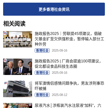
更多
香港社会
资讯
相关阅读
施政报告2025｜劳联提45项建议，倡破
欠基金扩至欠供强积金，暂停输入部分工
种外劳
香港社会
2025-09-16
施政报告2025 | 厂商会提逾100项建议，
促北都设食品科技生态圈
香港社会
2025-09-16
将军澳情侣感情问题争执，男友涉刑事恐
吓被捕
香港社会
2025-08-12
尿液汽水│涉瓶装汽水注尿液“加料”，六