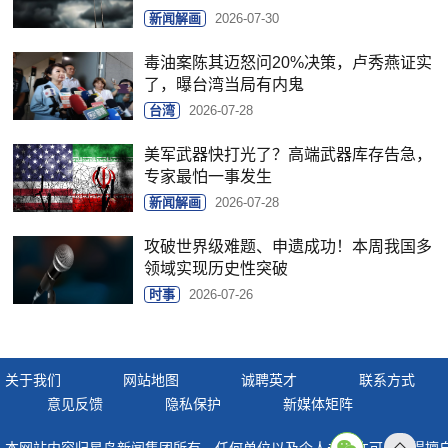
新闻解画
2026-07-30
毒油案陈其迈怒问20%决策，卢秀燕证实
了，曝台湾当局有内鬼
台湾
2026-07-28
美军武器快打光了？高端武器库存告急，
专家最怕一事发生
新闻解画
2026-07-28
攻破世界级难题、申遗成功！本周我国多
领域实现历史性突破
时事
2026-07-26
关于我们
网站地图
诚聘英才
联系方式
意见反馈
隐私保护
新媒体矩阵