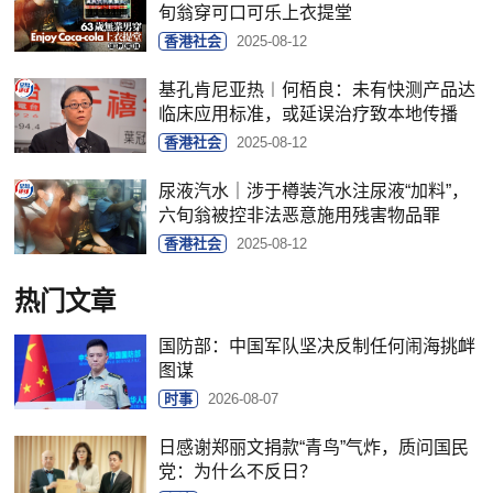
旬翁穿可口可乐上衣提堂
香港社会
2025-08-12
基孔肯尼亚热︱何栢良：未有快测产品达
临床应用标准，或延误治疗致本地传播
香港社会
2025-08-12
尿液汽水｜涉于樽装汽水注尿液“加料”，
六旬翁被控非法恶意施用残害物品罪
香港社会
2025-08-12
热门文章
国防部：中国军队坚决反制任何闹海挑衅
图谋
时事
2026-08-07
日感谢郑丽文捐款“青鸟”气炸，质问国民
党：为什么不反日？