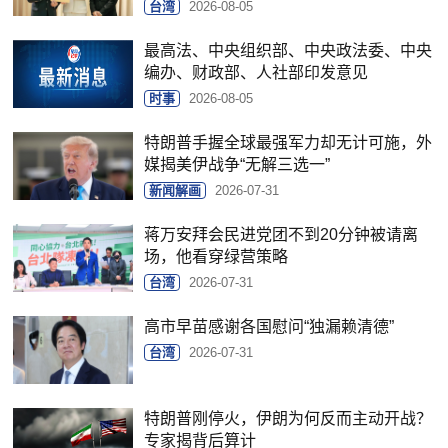
台湾
2026-08-05
最高法、中央组织部、中央政法委、中央
编办、财政部、人社部印发意见
时事
2026-08-05
特朗普手握全球最强军力却无计可施，外
媒揭美伊战争“无解三选一”
新闻解画
2026-07-31
蒋万安拜会民进党团不到20分钟被请离
场，他看穿绿营策略
台湾
2026-07-31
高市早苗感谢各国慰问“独漏赖清德”
台湾
2026-07-31
特朗普刚停火，伊朗为何反而主动开战？
专家揭背后算计