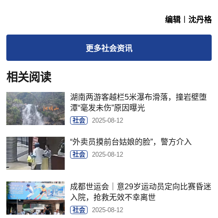
编辑︱沈丹格
更多
社会
资讯
相关阅读
湖南两游客越栏5米瀑布滑落，撞岩壁堕
潭“毫发未伤”原因曝光
社会
2025-08-12
“外卖员摸前台姑娘的脸”，警方介入
社会
2025-08-12
成都世运会｜意29岁运动员定向比赛昏迷
入院，抢救无效不幸离世
社会
2025-08-12