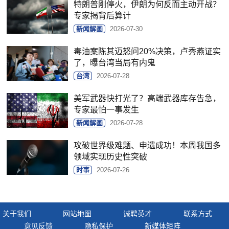
特朗普刚停火，伊朗为何反而主动开战？
专家揭背后算计
新闻解画
2026-07-30
毒油案陈其迈怒问20%决策，卢秀燕证实
了，曝台湾当局有内鬼
台湾
2026-07-28
美军武器快打光了？高端武器库存告急，
专家最怕一事发生
新闻解画
2026-07-28
攻破世界级难题、申遗成功！本周我国多
领域实现历史性突破
时事
2026-07-26
关于我们
网站地图
诚聘英才
联系方式
意见反馈
隐私保护
新媒体矩阵