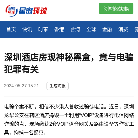
简体/繁體切換
首页
快讯
时事
香港
台湾
全球
金融
消费
深圳酒店房现神秘黑盒，竟与电骗
犯罪有关
2024-05-27 15:21
生成海报
电骗个案不断，相信不少港人曾收过骗徒电话。近日，深圳
龙华公安在辖区酒店捣毁一个利用
“
VOIP
”
设备进行电信网络
诈骗的点，现场缴获2套VOIP语音网关及路由设备等作案工
具，拘捕一名疑犯。