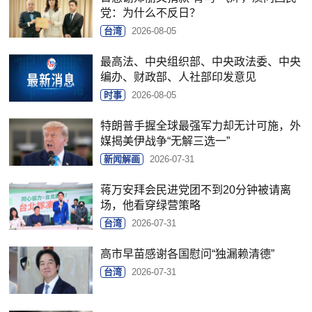
党：为什么不反日？
台湾
2026-08-05
最高法、中央组织部、中央政法委、中央
编办、财政部、人社部印发意见
时事
2026-08-05
特朗普手握全球最强军力却无计可施，外
媒揭美伊战争“无解三选一”
新闻解画
2026-07-31
蒋万安拜会民进党团不到20分钟被请离
场，他看穿绿营策略
台湾
2026-07-31
高市早苗感谢各国慰问“独漏赖清德”
台湾
2026-07-31