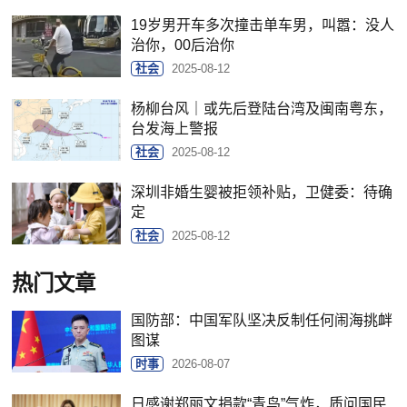
19岁男开车多次撞击单车男，叫嚣：没人
治你，00后治你
社会
2025-08-12
杨柳台风｜或先后登陆台湾及闽南粤东，
台发海上警报
社会
2025-08-12
深圳非婚生婴被拒领补贴，卫健委：待确
定
社会
2025-08-12
热门文章
国防部：中国军队坚决反制任何闹海挑衅
图谋
时事
2026-08-07
日感谢郑丽文捐款“青鸟”气炸，质问国民