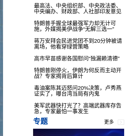
最高法、中央组织部、中央政法委、
中央编办、财政部、人社部印发意见
特朗普手握全球最强军力却无计可
施，外媒揭美伊战争“无解三选一”
蒋万安拜会民进党团不到20分钟被请
离场，他看穿绿营策略
高市早苗感谢各国慰问“独漏赖清德”
特朗普刚停火，伊朗为何反而主动开
战？专家揭背后算计
毒油案陈其迈怒问20%决策，卢秀燕
证实了，曝台湾当局有内鬼
美军武器快打光了？高端武器库存告
急，专家最怕一事发生
专题
更多