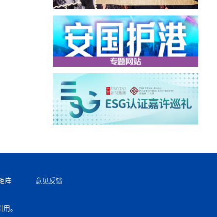
矩阵
意见反馈
引用。
返回顶部