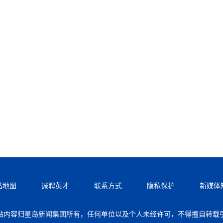
站地图
诚聘英才
联系方式
隐私保护
新媒体
站内容归星岛新闻集团所有，任何单位以及个人未经许可，不得擅自转载