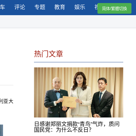
车
评论
专题
教育
娱乐
视频
简体/繁體切換
热门文章
叙利亚大
日感谢郑丽文捐款“青鸟”气炸，质问
国民党：为什么不反日？