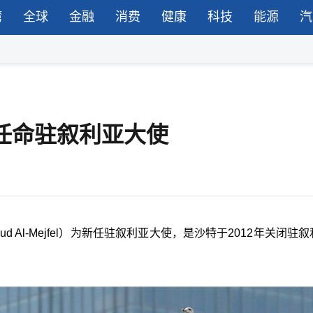
湾
全球
金融
消费
健康
科技
能源
汽
特任命驻叙利亚大使
aud Al-Mejfel）为新任驻叙利亚大使，是
沙特
于2012年关闭驻