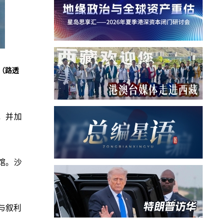
（路透
，并加
使馆。沙
与叙利