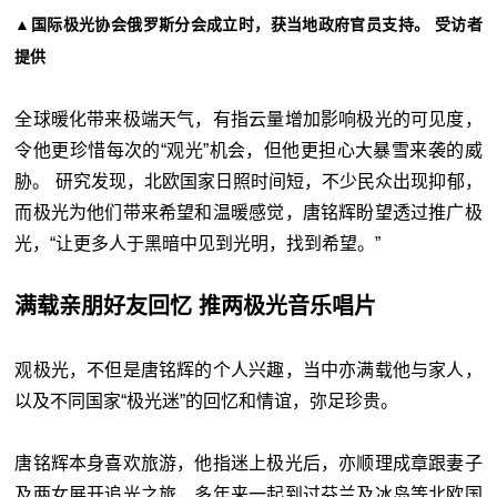
▲国际极光协会俄罗斯分会成立时，获当地政府官员支持。 受访者
提供
全球暖化带来极端天气，有指云量增加影响极光的可见度，
令他更珍惜每次的“观光”机会，但他更担心大暴雪来袭的威
胁。 研究发现，北欧国家日照时间短，不少民众出现抑郁，
而极光为他们带来希望和温暖感觉，唐铭辉盼望透过推广极
光，“让更多人于黑暗中见到光明，找到希望。”
满载亲朋好友回忆 推两极光音乐唱片
观极光，不但是唐铭辉的个人兴趣，当中亦满载他与家人，
以及不同国家“极光迷”的回忆和情谊，弥足珍贵。
唐铭辉本身喜欢旅游，他指迷上极光后，亦顺理成章跟妻子
及两女展开追光之旅，多年来一起到过芬兰及冰岛等北欧国