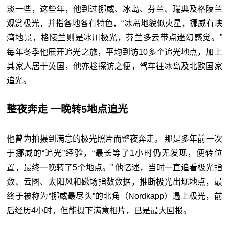
淡一些，这些年，他到过挪威、冰岛、芬兰、瑞典及格陵兰
观赏极光，并指各地各有特色，“冰岛地貌似火星，挪威有峡
湾地景，格陵兰则是冰川极光，芬兰多云带点迷幻感觉。”
每年冬季他展开追光之旅，平均到访10多个追光地点，加上
其家人居于英国，他亦趁探访之便，驾车往冰岛及北欧国家
追光。
整夜奔走 一晚转5地点追光
他曾为拍摄到满意的极光照片而整夜奔走。 那是多年前一次
于挪威的“追光”经验，“最长等了1小时仍无发现，便转位
置，最终一晚转了5个地点。” 他忆述，当时一直追看极光指
数、云图、太阳风和磁场指数数据，推断极光出现地点，最
终于被称为“挪威最尽头”的北角（Nordkapp）遇上极光，前
后经历4小时，但能摄下满意相片，已是最大回报。