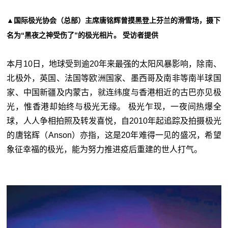
▲国际极光协会（总部）主席唐铭辉曾摸黑登上芬兰的滑雪场，摄下
名为“黑夜之神受伤了”的极光相片。 受访者提供
本月10日，地球受到逾20年来最强的太阳风暴影响，除南、
北极外，英国、法国等欧洲国家、墨西哥及南非等南半球国
家、中国新疆及内蒙古，就连纬度与
香港
相近的古巴亦见极
光，惟
香港
却始终与极光无缘。 极光乍现，一夜间热爆全
球，人人争相拍照及转发喜悦，自2010年起追踪及拍摄极光
的唐铭辉（Anson）亦指，这是20年难得一见的盛况，希望
象征幸福的极光，能为努力推进疫后重建的世人打气。