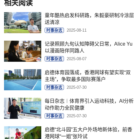
相关阅读
童年酷热启发科研路，朱毅豪研制冷涂层
送清凉
时事杂志
2025-08-11
记录照顾九旬认知障碍父日常，Alice Yu
以漫画陪伴同路人
时事杂志
2025-08-07
启德体育园落成，香港网球有望实现“双
主场”，争取最多国际赛落户
时事杂志
2025-07-30
每日杂志︱体育界引入运动科技，AI分析
动作助力全民健康
时事杂志
2025-07-30
启德“北斗园”五大户外场地新体验，前香
港网球“一姐”张玲试