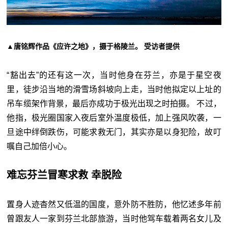
▲唐铭辉作品《应许之地》，摄于格陵兰。 受访者提供
“豁出去”的还有这一次，当时他身在芬兰，亦是于星空夜
里，徒步沿当地的滑雪场斜坡向上走，当时他拟定以上址的
吊车缆架作背景，最后亦成功于极光出现之时拍摄。 不过，
他指，极光圈国家入夜后室外温度极低，加上强风吹袭，一
旦途中绊倒跌伤，可能求救无门，其实亦是以身犯险，故叮
嘱自己加倍小心。
难忘芬兰冒寒求救 幸脱险
置身人迹杳然又低温的国度，意外防不胜防，他忆述多年前
曾跟友人一家到芬兰北部旅游，当时他驾车载着两名女儿及