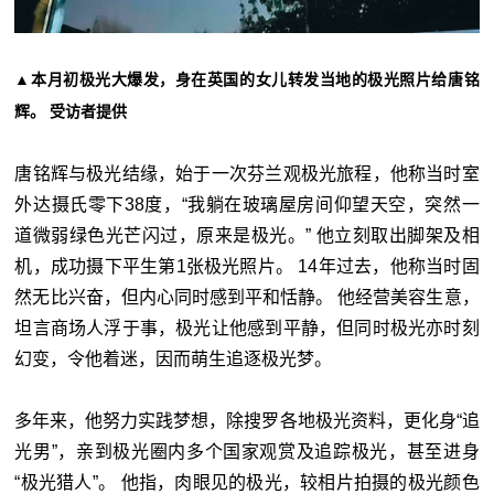
▲本月初极光大爆发，身在英国的女儿转发当地的极光照片给唐铭
辉。 受访者提供
唐铭辉与极光结缘，始于一次芬兰观极光旅程，他称当时室
外达摄氏零下38度，“我躺在玻璃屋房间仰望天空，突然一
道微弱绿色光芒闪过，原来是极光。” 他立刻取出脚架及相
机，成功摄下平生第1张极光照片。 14年过去，他称当时固
然无比兴奋，但内心同时感到平和恬静。 他经营美容生意，
坦言商场人浮于事，极光让他感到平静，但同时极光亦时刻
幻变，令他着迷，因而萌生追逐极光梦。
多年来，他努力实践梦想，除搜罗各地极光资料，更化身“追
光男”，亲到极光圈内多个国家观赏及追踪极光，甚至进身
“极光猎人”。 他指，肉眼见的极光，较相片拍摄的极光颜色