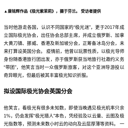
▲唐铭辉作品《极光紫茉莉》，摄于芬兰。 受访者提供
当时他游走各国，认识不同国家的“极光迷”，更于2017年成
立国际极光协会，出任协会总部主席，并成立俄罗斯、加拿
大黄刀镇、挪威、香港及新加坡分会，正筹备冰岛分会，未
来打算设英国分会。 疫情前，他曾以玩票性质，以极光导师
身份随
香港
旅行团出发，亦于俄罗斯获当地旅行社邀约义务
“带团”，他笑言当时一众俄罗斯旅客，对这个亚洲导游投以
奇异眼光，但最后被其丰富极光知识折服。
拟设国际极光协会英国分会
他笑言，看极光有很多未知数，即使当晚遇见极光机率只余
1%，仍会发挥“极光猎人”本色，凭经验及以云量、云图及极
光指数等，预测未来数小时云的动向及云层厚薄等资料。 一