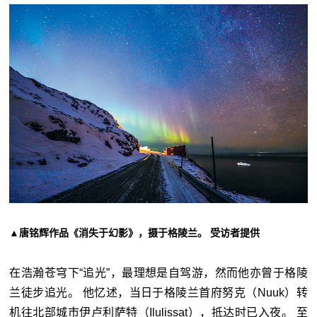
▲唐铭辉作品《消失于幻影》，摄于格陵兰。 受访者提供
在浩瀚苍穹下“追光”，最理想是自驾游，然而他亦曾于格陵
兰徒步追光。 他忆述，当日于格陵兰首府努克（Nuuk）转
机往北部城市伊卢利萨特（Ilulissat），抵达时已入夜。 至