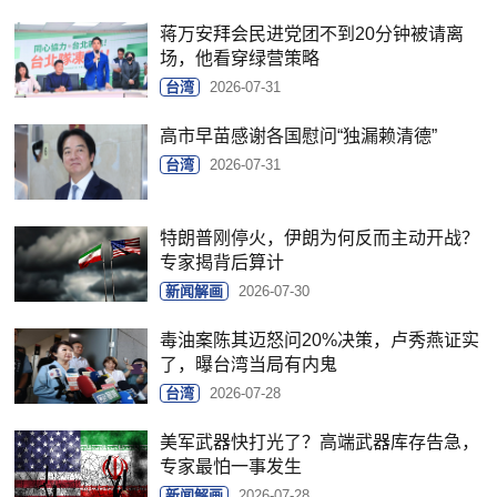
蒋万安拜会民进党团不到20分钟被请离
场，他看穿绿营策略
台湾
2026-07-31
高市早苗感谢各国慰问“独漏赖清德”
台湾
2026-07-31
特朗普刚停火，伊朗为何反而主动开战？
专家揭背后算计
新闻解画
2026-07-30
毒油案陈其迈怒问20%决策，卢秀燕证实
了，曝台湾当局有内鬼
台湾
2026-07-28
美军武器快打光了？高端武器库存告急，
专家最怕一事发生
新闻解画
2026-07-28