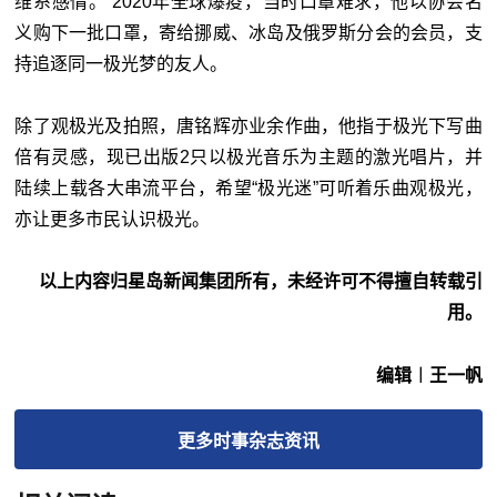
维系感情。 2020年全球爆疫，当时口罩难求，他以协会名
义购下一批口罩，寄给挪威、冰岛及俄罗斯分会的会员，支
持追逐同一极光梦的友人。
除了观极光及拍照，唐铭辉亦业余作曲，他指于极光下写曲
倍有灵感，现已出版2只以极光音乐为主题的激光唱片，并
陆续上载各大串流平台，希望“极光迷”可听着乐曲观极光，
亦让更多市民认识极光。
以上内容归星岛新闻集团所有，未经许可不得擅自转载引
用。
编辑︱王一帆
更多
时事杂志
资讯