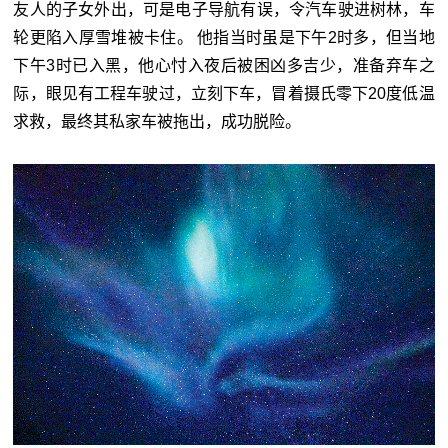
友人的子女外出，可是电子导航有误，令汽车驶进树林，车
轮更陷入厚雪堆被卡住。 他指当时虽是下午2时多，但当地
下午3时已入黑，他心忖入夜后被困凶多吉少，准备弃车之
际，眼见有工程车驶过，立刻下车，冒着摄氏零下20度低温
求救，最终其私家车被拖出，成功脱险。