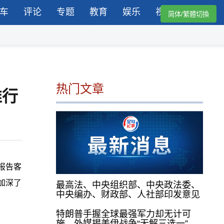
车
评论
专题
教育
娱乐
视频
简体/繁體切換
热门文章
推行
报告客
加深了
最高法、中央组织部、中央政法委、
中央编办、财政部、人社部印发意见
特朗普手握全球最强军力却无计可
施，外媒揭美伊战争“无解三选一”