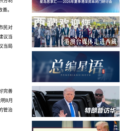
积分制
改善。
市民对
建议当
议当局
好完善
明8月
的管治