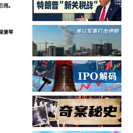
引用。
梁景琴