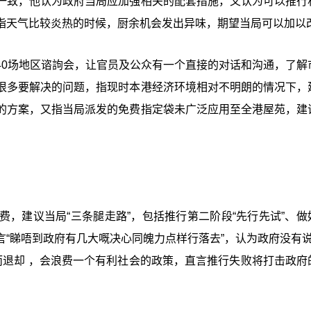
一致，他认为政府当局应加强相关的配套措施，又认为可以推行
指天气比较炎热的时候，厨余机会发出异味，期望当局可以加以
40场地区谘訽会，让官员及公众有一个直接的对话和沟通，了解
很多要解决的问题，指现时本港经济环境相对不明朗的情况下，
的方案，又指当局派发的免费指定袋未广泛应用至全港屋苑，建
，建议当局“三条腿走路”，包括推行第二阶段“先行先试”、做
“睇唔到政府有几大嘅决心同魄力点样行落去”，认为政府没有说
而退却 ，会浪费一个有利社会的政策，直言推行失败将打击政府