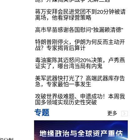
蒋万安拜会民进党团不到20分钟被请
离场，他看穿绿营策略
高市早苗感谢各国慰问“独漏赖清德”
特朗普刚停火，伊朗为何反而主动开
战？专家揭背后算计
毒油案陈其迈怒问20%决策，卢秀燕
证实了，曝台湾当局有内鬼
美军武器快打光了？高端武器库存告
急，专家最怕一事发生
攻破世界级难题、申遗成功！本周我
国多领域实现历史性突破
专题
更多