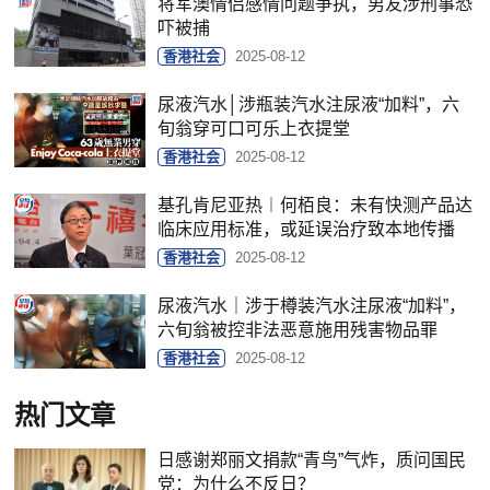
将军澳情侣感情问题争执，男友涉刑事恐
吓被捕
香港社会
2025-08-12
尿液汽水│涉瓶装汽水注尿液“加料”，六
旬翁穿可口可乐上衣提堂
香港社会
2025-08-12
基孔肯尼亚热︱何栢良：未有快测产品达
临床应用标准，或延误治疗致本地传播
香港社会
2025-08-12
尿液汽水｜涉于樽装汽水注尿液“加料”，
六旬翁被控非法恶意施用残害物品罪
香港社会
2025-08-12
热门文章
日感谢郑丽文捐款“青鸟”气炸，质问国民
党：为什么不反日？