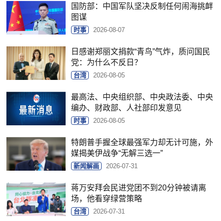
国防部：中国军队坚决反制任何闹海挑衅
图谋
时事
2026-08-07
日感谢郑丽文捐款“青鸟”气炸，质问国民
党：为什么不反日？
台湾
2026-08-05
最高法、中央组织部、中央政法委、中央
编办、财政部、人社部印发意见
时事
2026-08-05
特朗普手握全球最强军力却无计可施，外
媒揭美伊战争“无解三选一”
新闻解画
2026-07-31
蒋万安拜会民进党团不到20分钟被请离
场，他看穿绿营策略
台湾
2026-07-31