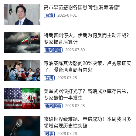
高市早苗感谢各国慰问“独漏赖清德”
台湾
2026-07-31
特朗普刚停火，伊朗为何反而主动开战？
专家揭背后算计
新闻解画
2026-07-30
毒油案陈其迈怒问20%决策，卢秀燕证实
了，曝台湾当局有内鬼
台湾
2026-07-28
美军武器快打光了？高端武器库存告急，
专家最怕一事发生
新闻解画
2026-07-28
攻破世界级难题、申遗成功！本周我国多
领域实现历史性突破
时事
2026-07-26