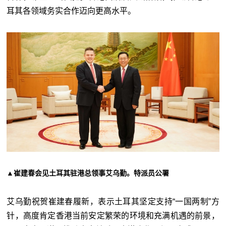
耳其各领域务实合作迈向更高水平。
▲崔建春会见土耳其驻港总领事艾乌勤。特派员公署
艾乌勤祝贺崔建春履新，表示土耳其坚定支持“一国两制”方
针，高度肯定香港当前安定繁荣的环境和充满机遇的前景，